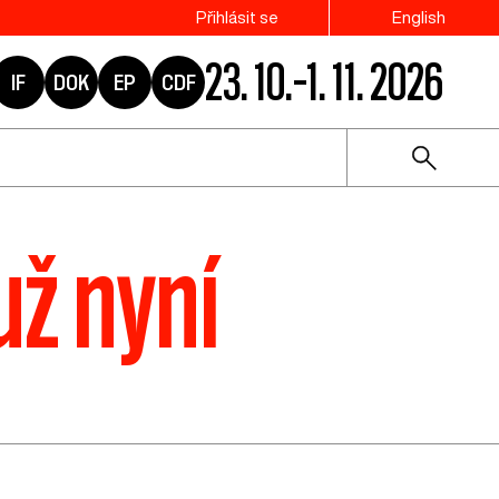
Přihlásit se
English
23. 10.–1. 11. 2026
IF
DOK
EP
CDF
už nyní