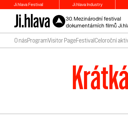
Ji.hlava Festival
Ji.hlava Industry
30. Mezinárodní festival
dokumentárních filmů Ji.h
O nás
Program
Visitor Page
Festival
Celoroční akti
Krátká