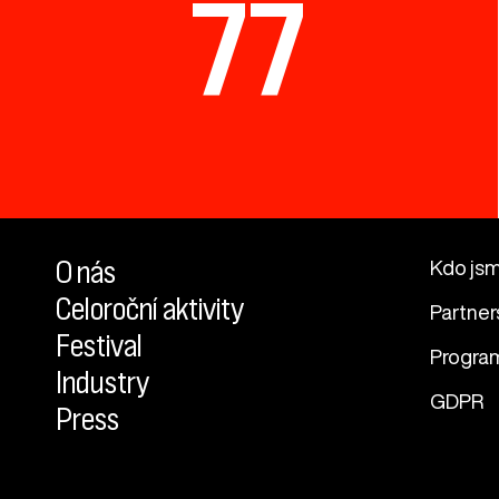
77
O nás
Kdo js
Celoroční aktivity
Partner
Festival
Progra
Industry
GDPR
Press