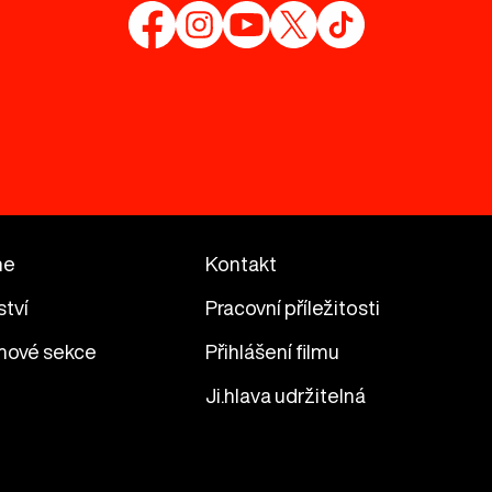
me
Kontakt
ství
Pracovní příležitosti
mové sekce
Přihlášení filmu
Ji.hlava udržitelná