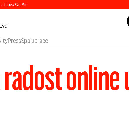
Ji.hlava On Air
lava
vity
Press
Spolupráce
 radost online 