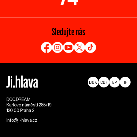
Sledujte nás
DOK
CDF
EP
IF
DOC.DREAM​
Karlovo náměstí 285/19
120 00 Praha 2
info@ji-hlava.cz