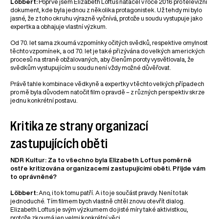
Löbbert:
Poprvé jsem Elizabeth Loftus natáčel v roce 2016 pro televizní
dokument, kde byla jednou z několika protagonistek. Už tehdy mi bylo
jasné, že z toho okruhu výrazně vyčnívá, protože u soudu vystupuje jako
expertka a obhajuje vlastní výzkum.
Od 70. let sama zkoumá vzpomínky očitých svědků, respektive omylnost
těchto vzpomínek, a od 70. let je také přizývána do velkých amerických
procesů na straně obžalovaných, aby členům poroty vysvětlovala, že
svědkům vystupujícím u soudu není vždy možné důvěřovat.
Právě tahle kombinace vědkyně a expertky v těchto velkých případech
pro mě byla důvodem natočit film o pravdě – z různých perspektiv skrze
jednu konkrétní postavu.
Kritika ze strany organizací
zastupujících oběti
NDR Kultur: Za to všechno byla Elizabeth Loftus poměrně
ostře kritizována organizacemi zastupujícími oběti. Přijde vám
to oprávněné?
Löbbert:
Ano, i to k tomu patří. A i to je součást pravdy. Není to tak
jednoduché. Tím filmem bych vlastně chtěl znovu otevřít dialog.
Elizabeth Loftus je svým výzkumem do jisté míry také aktivistkou,
protože zkoumá jen velmi konkrétní věci.