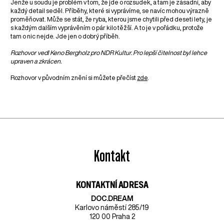
Jenže u soudu je problém v tom, že jde o rozsudek, a tam je zásadní, aby
každý detail seděl. Příběhy, které si vyprávíme, se navíc mohou výrazně
proměňovat. Může se stát, že ryba, kterou jsme chytili před deseti lety, je
s každým dalším vyprávěním o pár kilo těžší. A to je v pořádku, protože
tam o nic nejde. Jde jen o dobrý příběh.
Rozhovor vedl Keno Bergholz pro NDR Kultur. Pro lepší čitelnost byl lehce
upraven a zkrácen.
Rozhovor v původním znění si můžete přečíst
zde
.
Kontakt
KONTAKTNÍ ADRESA
DOC.DREAM​
Karlovo náměstí 285/19
120 00 Praha 2