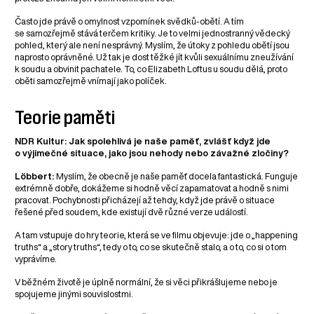
Často jde právě o omylnost vzpomínek svědků-obětí. A tím
se samozřejmě stává terčem kritiky. Je to velmi jednostranný vědecký
pohled, který ale není nesprávný. Myslím, že útoky z pohledu obětí jsou
naprosto oprávněné. Už tak je dost těžké jít kvůli sexuálnímu zneužívání
k soudu a obvinit pachatele. To, co Elizabeth Loftus u soudu dělá, proto
oběti samozřejmě vnímají jako políček.
Teorie paměti
NDR Kultur: Jak spolehlivá je naše paměť, zvlášť když jde
o výjimečné situace, jako jsou nehody nebo závažné zločiny?
Löbbert:
Myslím, že obecně je naše paměť docela fantastická. Funguje
extrémně dobře, dokážeme si hodně věcí zapamatovat a hodně s nimi
pracovat. Pochybnosti přicházejí až tehdy, když jde právě o situace
řešené před soudem, kde existují dvě různé verze událostí.
A tam vstupuje do hry teorie, která se ve filmu objevuje: jde o „happening
truths“ a „story truths“, tedy o to, co se skutečně stalo, a o to, co si o tom
vyprávíme.
V běžném životě je úplně normální, že si věci přikrášlujeme nebo je
spojujeme jinými souvislostmi.