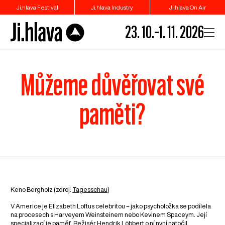
Ji.hlava Festival
Ji.hlava Industry
Ji.hlava On Air
23. 10.–1. 11. 2026
Můžeme důvěřovat své
paměti?
Keno Bergholz (zdroj:
Tagesschau
)
V Americe je Elizabeth Loftus celebritou – jako psycholožka se podílela
na procesech s Harveyem Weinsteinem nebo Kevinem Spaceym. Její
specializací je paměť. Režisér Hendrik Löbbert o ní nyní natočil