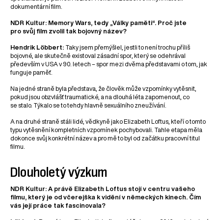
dokumentární film.
NDR Kultur: Memory Wars, tedy „Války paměti“. Proč jste
pro svůj film zvolil tak bojovný název?
Hendrik Löbbert:
Taky jsem přemýšlel, jestli to není trochu příliš
bojovné, ale skutečně existoval zásadní spor, který se odehrával
především v USA v 90. letech – spor mezi dvěma představami o tom, jak
funguje paměť.
Na jedné straně byla představa, že člověk může vzpomínky vytěsnit,
pokud jsou obzvlášť traumatické, a na dlouhá léta zapomenout, co
se stalo. Týkalo se to tehdy hlavně sexuálního zneužívání.
A na druhé straně stáli lidé, vědkyně jako Elizabeth Loftus, kteří o tomto
typu vytěsnění kompletních vzpomínek pochybovali. Tahle etapa měla
dokonce svůj konkrétní název a pro mě to byl od začátku pracovní titul
filmu.
Dlouholetý výzkum
NDR Kultur: A právě Elizabeth Loftus stojí v centru vašeho
filmu, který je od včerejška k vidění v německých kinech. Čím
vás její práce tak fascinovala?