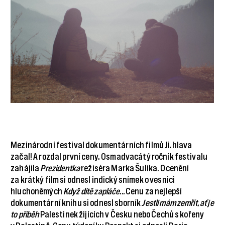
Mezinárodní festival dokumentárních filmů Ji.hlava
začal! A rozdal první ceny. Osmadvacátý ročník festivalu
zahájila
Prezidentka
režiséra Marka Šulíka. Ocenění
za krátký film si odnesl indický snímek o vesnici
hluchoněmých
Když dítě zapláče...
Cenu za nejlepší
dokumentární knihu si odnesl sborník
Jestli mám zemřít, ať je
to příběh
Palestinek žijících v Česku nebo Čechů s kořeny