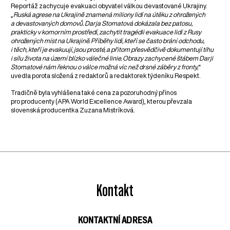
Reportáž zachycuje evakuaci obyvatel válkou devastované Ukrajiny.
„
Ruská agrese na Ukrajině znamená miliony lidí na útěku z ohrožených
a devastovaných domovů. Darja Stomatová dokázala bez patosu,
prakticky v komorním prostředí, zachytit tragédii evakuace lidí z Rusy
ohrožených míst na Ukrajině. Příběhy lidí, kteří se často brání odchodu,
i těch, kteří je evakuují, jsou prosté, a přitom přesvědčivě dokumentují tíhu
i sílu života na území blízko válečné linie. Obrazy zachycené štábem Darji
Stomatové nám řeknou o válce možná víc než drsné záběry z fronty,
“
uvedla porota složená z redaktorů a redaktorek týdeníku Respekt.
Tradičně byla vyhlášena také cena za pozoruhodný přínos
pro producenty (APA World Excellence Award), kterou převzala
slovenská producentka Zuzana Mistríková.
Kontakt
KONTAKTNÍ ADRESA