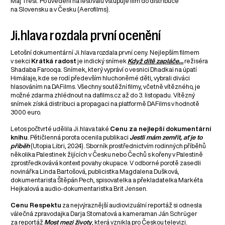
Máj Třešť. Po uvedení na festivalu vstupuje film do distribuce
na Slovensku a v Česku (Aerofilms).
Ji.hlava rozdala první ocenění
Letošní dokumentární Ji.hlava rozdala první ceny. Nejlepším filmem
v sekci
Krátká radost
je indický snímek
Když dítě zapláče…
režiséra
Shadaba Farooqa. Snímek, který vypráví o vesnici Dhadkai na úpatí
Himálaje, kde se rodí především hluchoněmé děti, vybrali diváci
hlasováním na DAFilms. Všechny soutěžní filmy, včetně vítězného, je
možné zdarma zhlédnout na dafilms.cz až do 3. listopadu. Vítězný
snímek získá distribuci a propagaci na platformě DAFilms v hodnotě
3000 euro.
Letos počtvrté udělila Ji.hlava také
Cenu za nejlepší dokumentární
knihu
. Pětičlenná porota ocenila publikaci
Jestli mám zemřít, ať je to
příběh
(Utopia Libri, 2024). Sborník prostřednictvím rodinných příběhů
několika Palestinek žijících v Česku nebo Čechů s kořeny v Palestině
zprostředkovává kontext povahy okupace. V odborné porotě zasedli
novinářka Linda Bartošová, publicistka Magdalena Dušková,
dokumentarista Štěpán Pech, spisovatelka a překladatelka Markéta
Hejkalová a audio-dokumentaristka Brit Jensen.
Cenu Respektu
za nejvýraznější audiovizuální reportáž si odnesla
válečná zpravodajka Darja Stomatová a kameraman Ján Schrüger
za reportáž
Most mezi životy
, která vznikla pro Českou televizi.