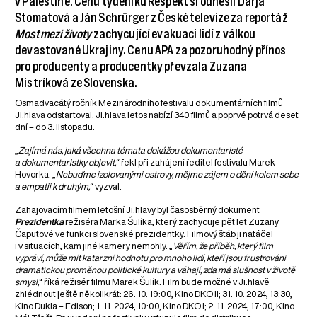
v Palestině. Cenu týdeníku Respekt si odnesli Darja
Stomatová a Ján Schrürger z České televize za reportáž
Most mezi životy
zachycující evakuaci lidí z válkou
devastované Ukrajiny. Cenu APA za pozoruhodný přínos
pro producenty a producentky převzala Zuzana
Mistríková ze Slovenska.
Osmadvacátý ročník Mezinárodního festivalu dokumentárních filmů
Ji.hlava odstartoval. Ji.hlava letos nabízí 340 filmů a poprvé potrvá deset
dní – do 3. listopadu.
„
Zajímá nás, jaká všechna témata dokážou dokumentaristé
a dokumentaristky objevit,
“ řekl při zahájení ředitel festivalu Marek
Hovorka. „
Nebuďme izolovanými ostrovy, mějme zájem o dění kolem sebe
a empatii k druhým,
“ vyzval.
Zahajovacím filmem letošní Ji.hlavy byl časosběrný dokument
Prezidentka
režiséra Marka Šulíka, který zachycuje pět let Zuzany
Čaputové ve funkci slovenské prezidentky. Filmový štáb ji natáčel
i v situacích, kam jiné kamery nemohly. „
Věřím, že příběh, který film
vypráví, může mít katarzní hodnotu pro mnoho lidí, kteří jsou frustrováni
dramatickou proměnou politické kultury a váhají, zda má slušnost v životě
smysl,
“ říká režisér filmu Marek Šulík. Film bude možné v Ji.hlavě
zhlédnout ještě několikrát: 26. 10. 19:00, Kino DKO II; 31. 10. 2024, 13:30,
Kino Dukla – Edison; 1. 11. 2024, 10:00, Kino DKO I; 2. 11. 2024, 17:00, Kino