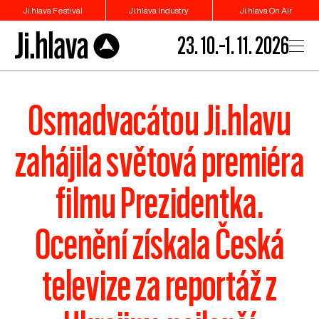
Ji.hlava Festival
Ji.hlava Industry
Ji.hlava On Air
23. 10.–1. 11. 2026
Osmadvacátou Ji.hlavu
zahájila světová premiéra
filmu Prezidentka.
Ocenění získala Česká
televize za reportáž z