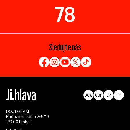
78
Sledujte nás
DOK
CDF
EP
IF
DOC.DREAM​
Karlovo náměstí 285/19
120 00 Praha 2