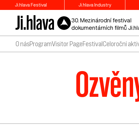
Ji.hlava Festival
Ji.hlava Industry
30. Mezinárodní festival
dokumentárních filmů Ji.h
O nás
Program
Visitor Page
Festival
Celoroční akti
Ozvěny