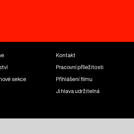
me
Kontakt
ství
Pracovní příležitosti
mové sekce
Přihlášení filmu
Ji.hlava udržitelná