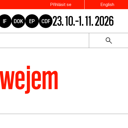
Přihlásit se
English
23. 10.–1. 11. 2026
IF
DOK
EP
CDF
j-wejem