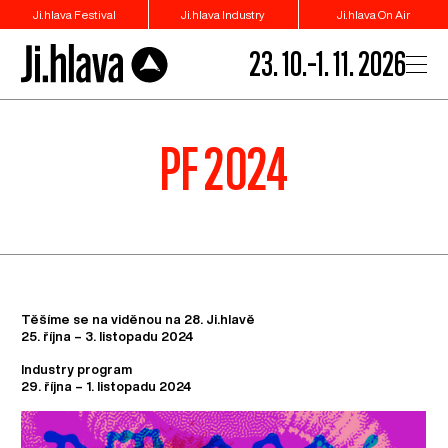
Ji.hlava Festival
Ji.hlava Industry
Ji.hlava On Air
23. 10.–1. 11. 2026
PF 2024
Těšíme se na viděnou na 28. Ji.hlavě
25. října – 3. listopadu 2024
Industry program
29. října – 1. listopadu 2024