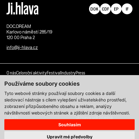
DOK
CDF
EP
IF
DOC.DREAM​
Karlovo náměstí 285/19
120 00 Praha 2
info@ji-hlava.cz
O nás
Celoroční aktivity
Festival
Industry
Press
Používáme soubory cookies
Kdo jsme
Kontakt
Tyto webové stránky používají soubory cookies a další
sledovací nástroje s cílem vylepšení uživatelského prostředí,
Partnerství
Pracovní příležitosti
zobrazení přizpůsobeného obsahu a reklam, analýzy
Programové sekce
Přihlášení filmu
návštěvnosti webových stránek a zjištění zdroje návštěvnosti.
GDPR
Ji.hlava udržitelná
Souhlasím
Všechna práva vyhrazena DOC.DREAM services s. r. o.
Upravit mé předvolby
Zásady zpracování osobních údajů pro MFDF Ji.hlava
zde