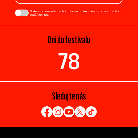
Souhlasím s poskytnutím osobních informací v rámci zásad zpracování osobních
údajů. Více
zde
.
Dní do festivalu
78
Sledujte nás