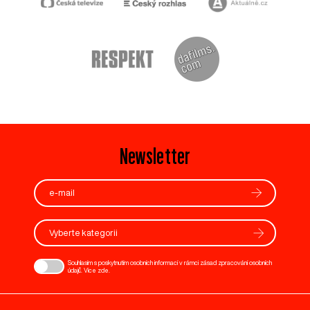
Newsletter
Vyberte kategorii
Souhlasím s poskytnutím osobních informací v rámci zásad zpracování osobních
údajů. Více
zde
.