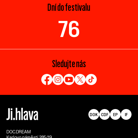
Dní do festivalu
76
Sledujte nás
DOK
CDF
EP
IF
DOC.DREAM​
Karlovo náměstí 285/19