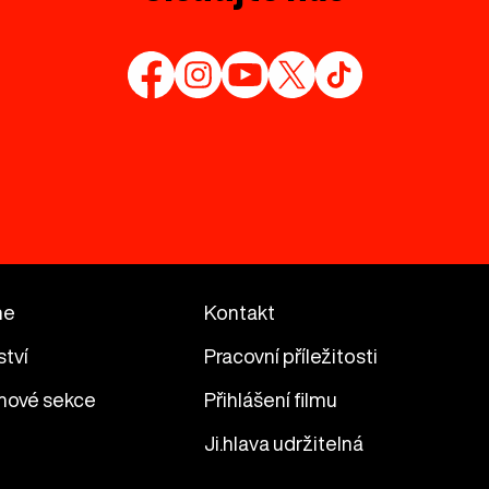
me
Kontakt
ství
Pracovní příležitosti
mové sekce
Přihlášení filmu
Ji.hlava udržitelná