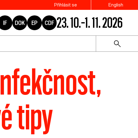
Přihlásit se
English
23. 10.–1. 11. 2026
IF
DOK
EP
CDF
infekčnost,
é tipy