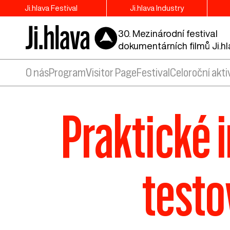
Ji.hlava Festival
Ji.hlava Industry
30. Mezinárodní festival
dokumentárních filmů Ji.h
O nás
Program
Visitor Page
Festival
Celoroční akti
Praktické 
testo