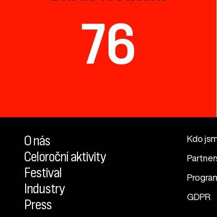
76
O nás
Kdo js
Celoroční aktivity
Partner
Festival
Progra
Industry
GDPR
Press