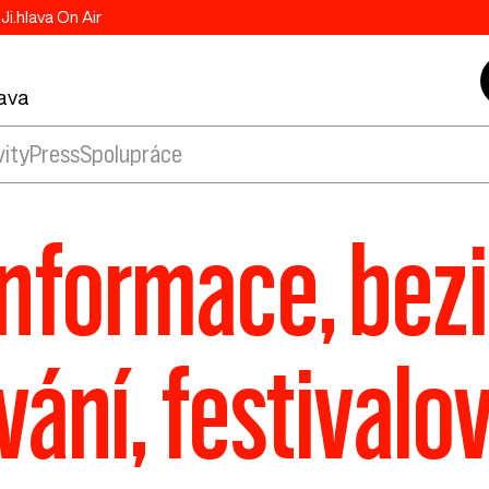
Ji.hlava On Air
lava
vity
Press
Spolupráce
informace, bez
vání, festivalov