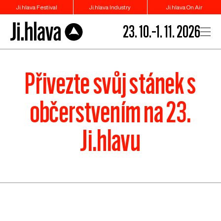
Ji.hlava Festival
Ji.hlava Industry
Ji.hlava On Air
23. 10.–1. 11. 2026
Přivezte svůj stánek s
občerstvením na 23.
Ji.hlavu