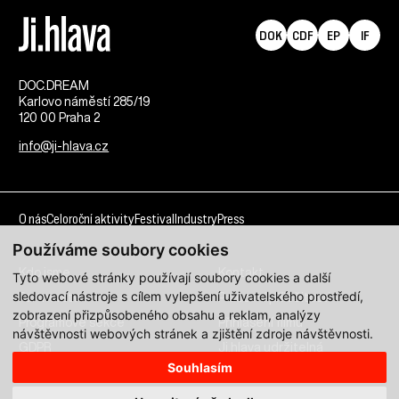
DOK
CDF
EP
IF
DOC.DREAM​
Karlovo náměstí 285/19
120 00 Praha 2
info@ji-hlava.cz
O nás
Celoroční aktivity
Festival
Industry
Press
Používáme soubory cookies
Kdo jsme
Kontakt
Tyto webové stránky používají soubory cookies a další
sledovací nástroje s cílem vylepšení uživatelského prostředí,
Partnerství
Pracovní příležitosti
zobrazení přizpůsobeného obsahu a reklam, analýzy
Programové sekce
Přihlášení filmu
návštěvnosti webových stránek a zjištění zdroje návštěvnosti.
GDPR
Ji.hlava udržitelná
Souhlasím
Všechna práva vyhrazena DOC.DREAM services s. r. o.