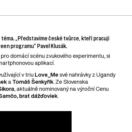
téma. „Představíme české tvůrce, kteří pracují
reen programu“ Pavel Klusák.
pro domácí scénu zvukového experimentu, si
smartphonovou aplikací.
užívající v triu
Love_Me
své nahrávky z Ugandy
nek
a
Tomáš Šenkyřík
. Ze Slovenska
Sikora
, aktuálně nominovaný na výroční Cenu
Samčo, brat dážďoviek
.