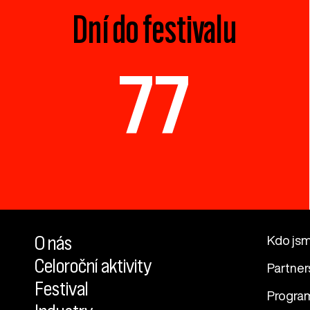
Dní do festivalu
77
O nás
Kdo js
Celoroční aktivity
Partner
Festival
Progra