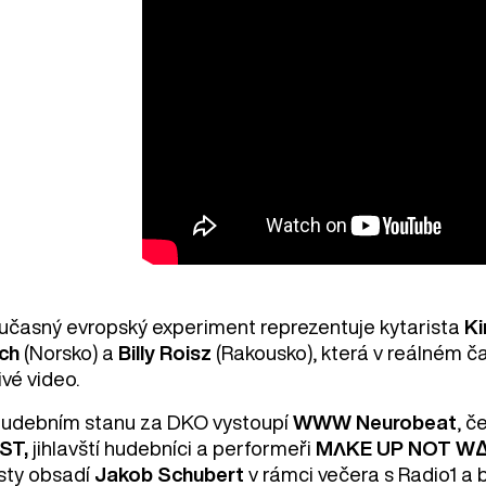
učasný evropský experiment reprezentuje kytarista
K
ch
(Norsko) a
Billy Roisz
(Rakousko), která v reálném č
ivé video.
hudebním stanu za DKO vystoupí
WWW Neurobeat
, č
ST,
jihlavští hudebníci a performeři
MΛKE UP NOT W
sty obsadí
Jakob Schubert
v rámci večera s Radio1 a