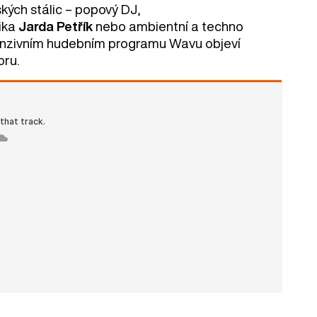
ých stálic – popový DJ,
ika
Jarda Petřík
nebo ambientní a techno
ntenzivním hudebním programu Wavu objeví
oru.