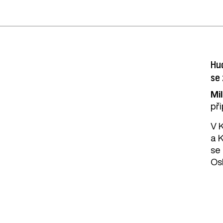
Hud
se
Mi
př
V 
a 
se
Os