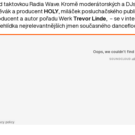
d taktovkou Radia Wave. Kromě moderátorských a DJsk
ěvák a producent
HOLY
, miláček posluchačského publ
oducent a autor pořadu Werk
Trevor Linde
, – se v i
přehlídka nejrelevantnějších jmen současného danceflo