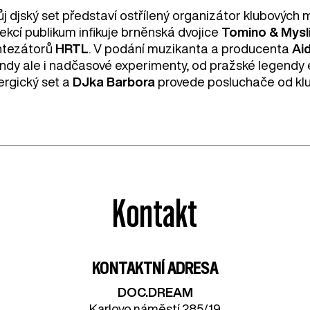
ůj djský set představí ostřílený organizátor klubových
ekcí publikum infikuje brněnská dvojice
Tomino & Mysl
ntezátorů
HRTL
. V podání muzikanta a producenta
Aid
endy ale i nadčasové experimenty, od pražské legendy
ergický set a
DJka Barbora
provede posluchače od klu
Kontakt
KONTAKTNÍ ADRESA
DOC.DREAM​
Karlovo náměstí 285/19