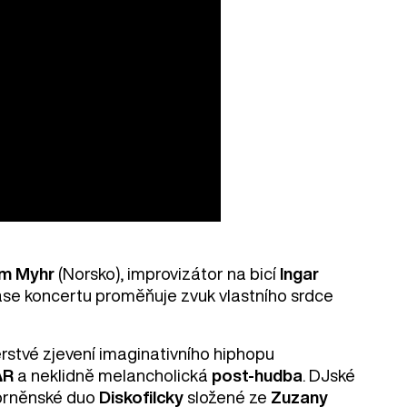
im Myhr
(Norsko), improvizátor na bicí
Ingar
ase koncertu proměňuje zvuk vlastního srdce
erstvé zjevení imaginativního hiphopu
ΔR
a neklidně melancholická
post-hudba
. DJské
 brněnské duo
Diskofilcky
složené ze
Zuzany