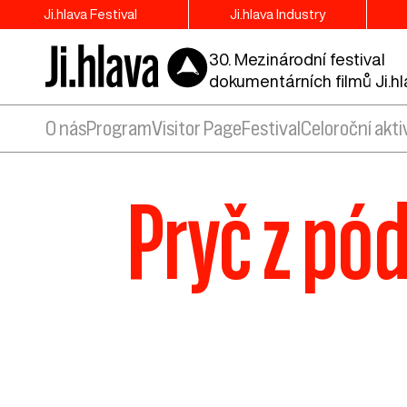
Ji.hlava Festival
Ji.hlava Industry
30. Mezinárodní festival
dokumentárních filmů Ji.h
O nás
Program
Visitor Page
Festival
Celoroční akti
Pryč z pód