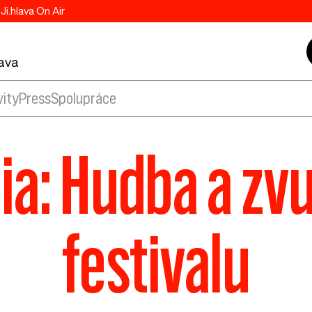
Ji.hlava On Air
lava
vity
Press
Spolupráce
ia: Hudba a zv
festivalu