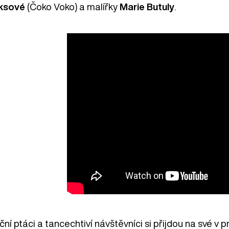
ksové
(Čoko Voko) a malířky
Marie Butuly
.
ní ptáci a tancechtiví návštěvníci si přijdou na své v 