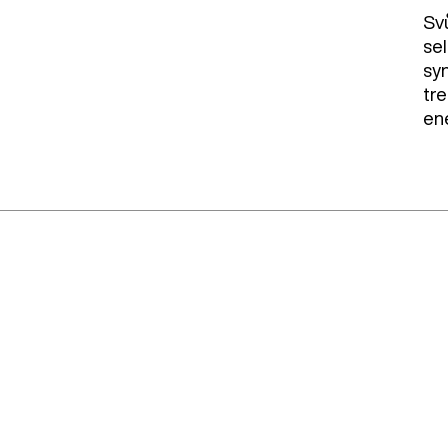
Sv
sel
sy
tr
en