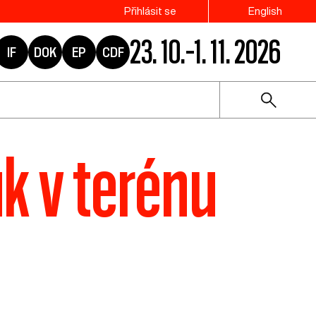
Přihlásit se
English
23. 10.–1. 11. 2026
IF
DOK
EP
CDF
uk v terénu