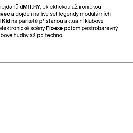
 mejdanů
dMIT.RY
, eklektickou až ironickou
ivec
a dojde i na live set legendy modulárních
 Kid
na parketě přistanou aktuální klubové
 elektronické scény
Floexe
potom pestrobarevný
bové hudby až po techno.