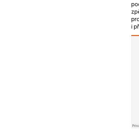
po
zp
pr
i 