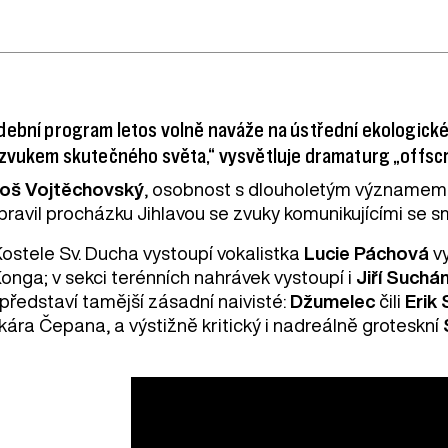
ební program letos volně naváže na ústřední ekologické 
 zvukem skutečného světa,“ vysvětluje dramaturg „offsc
loš Vojtěchovský
, osobnost s dlouholetým významem 
ipravil procházku Jihlavou se zvuky komunikujícími se 
Kostele Sv. Ducha vystoupí vokalistka
Lucie Páchová
vy
Konga; v sekci terénních nahrávek vystoupí i
Jiří Suchá
 představí tamější zásadní naivisté:
Džumelec
čili
Erik 
kára Čepana, a výstižně kritický i nadreálně groteskní