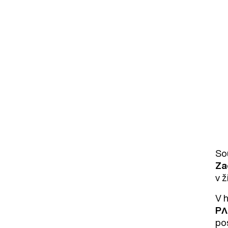
So
Za
v ž
V 
PΛ
po