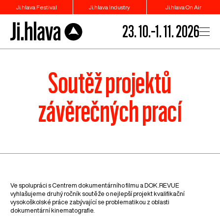
Ji.hlava Festival
Ji.hlava Industry
Ji.hlava On Air
23. 10.–1. 11. 2026
Soutěž projektů
závěrečných prací
Ve spolupráci s Centrem dokumentárního filmu a DOK.REVUE
vyhlašujeme druhý ročník soutěže o nejlepší projekt kvalifikační
vysokoškolské práce zabývající se problematikou z oblasti
dokumentární kinematografie.