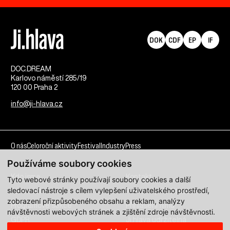
DOK
CDF
EP
IF
DOC.DREAM​
Karlovo náměstí 285/19
120 00 Praha 2
info@ji-hlava.cz
O nás
Celoroční aktivity
Festival
Industry
Press
Používáme soubory cookies
Kdo jsme
Kontakt
Tyto webové stránky používají soubory cookies a další
sledovací nástroje s cílem vylepšení uživatelského prostředí,
Partnerství
Pracovní příležitosti
zobrazení přizpůsobeného obsahu a reklam, analýzy
Programové sekce
Přihlášení filmu
návštěvnosti webových stránek a zjištění zdroje návštěvnosti.
GDPR
Ji.hlava udržitelná