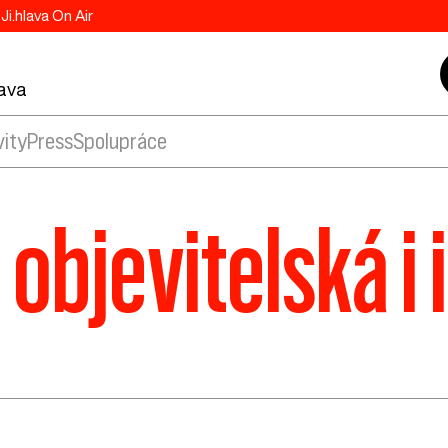
Ji.hlava On Air
lava
vity
Press
Spolupráce
a objevitelská i 