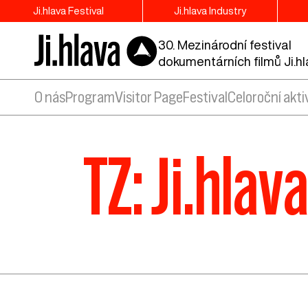
Ji.hlava Festival
Ji.hlava Industry
30. Mezinárodní festival
dokumentárních filmů Ji.h
O nás
Program
Visitor Page
Festival
Celoroční akti
TZ: Ji.hlav