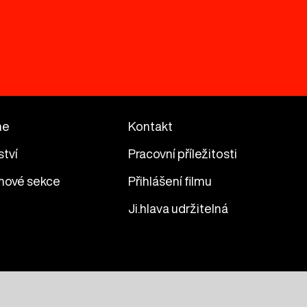
me
Kontakt
ství
Pracovní příležitosti
mové sekce
Přihlášení filmu
Ji.hlava udržitelná