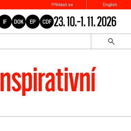
Přihlásit se
English
23. 10.–1. 11. 2026
IF
DOK
EP
CDF
inspirativní