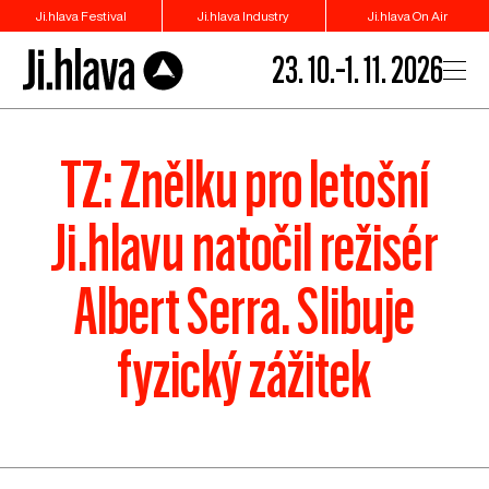
Ji.hlava Festival
Ji.hlava Industry
Ji.hlava On Air
23. 10.–1. 11. 2026
TZ: Znělku pro letošní
Ji.hlavu natočil režisér
Albert Serra. Slibuje
fyzický zážitek