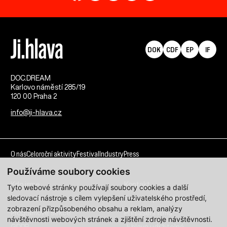
DOK
CDF
EP
IF
DOC.DREAM​
Karlovo náměstí 285/19
120 00 Praha 2
info@ji-hlava.cz
O nás
Celoroční aktivity
Festival
Industry
Press
Používáme soubory cookies
Kdo jsme
Kontakt
Tyto webové stránky používají soubory cookies a další
sledovací nástroje s cílem vylepšení uživatelského prostředí,
Partnerství
Pracovní příležitosti
zobrazení přizpůsobeného obsahu a reklam, analýzy
Programové sekce
Přihlášení filmu
návštěvnosti webových stránek a zjištění zdroje návštěvnosti.