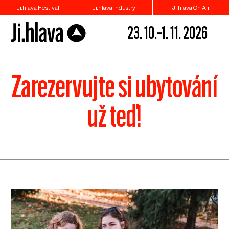
Ji.hlava Festival
Ji.hlava Industry
Ji.hlava On Air
23. 10.–1. 11. 2026
Zarezervujte si ubytování
už teď!