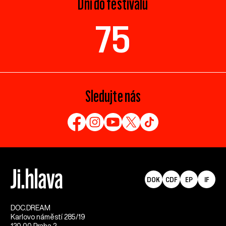
Dní do festivalu
75
Sledujte nás
DOK
CDF
EP
IF
DOC.DREAM​
Karlovo náměstí 285/19