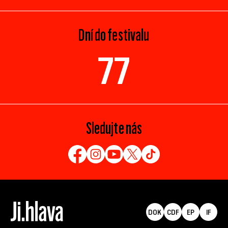
Dní do festivalu
77
Sledujte nás
DOK
CDF
EP
IF