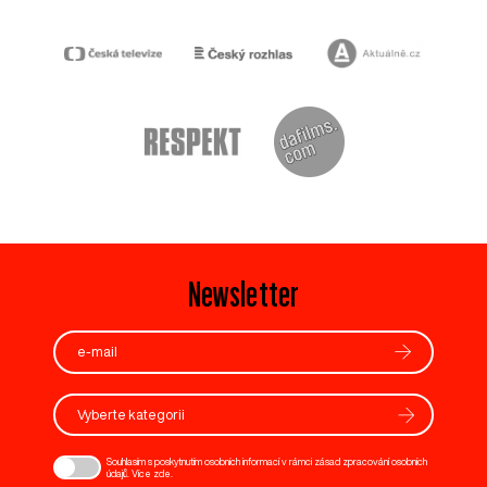
Newsletter
Vyberte kategorii
Souhlasím s poskytnutím osobních informací v rámci zásad zpracování osobních
údajů. Více
zde
.