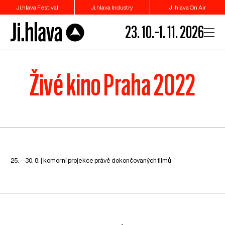
Ji.hlava Festival
Ji.hlava Industry
Ji.hlava On Air
23. 10.–1. 11. 2026
Živé kino Praha 2022
25.—30. 8. | komorní projekce právě dokončovaných filmů