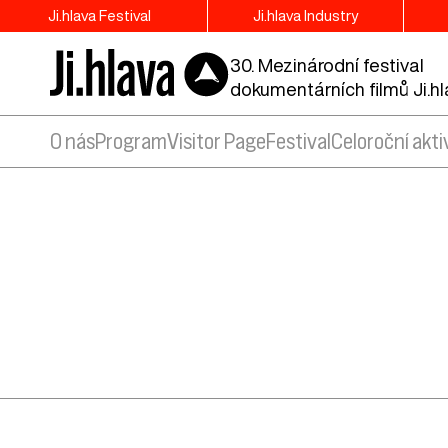
Ji.hlava Festival
Ji.hlava Industry
30. Mezinárodní festival
dokumentárních filmů Ji.h
O nás
Program
Visitor Page
Festival
Celoroční akti