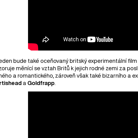
eden bude také oceňovaný britský experimentální fil
oruje měnící se vztah Britů k jejich rodné zemi za posl
chého a romantického, zároveň však také bizarního a e
rtishead
a
Goldfrapp
.