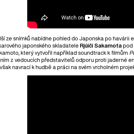
lší ze snímků nabídne pohled do Japonska po havárii e
karového japonského skladatele
Rjúiči Sakamota
pod
kamoto, který vytvořil například soundtrack k filmům
P
dním z vedoucích představitelů odporu proti jaderné en
 však navrací k hudbě a práci na svém vrcholném projek