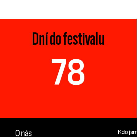
Dní do festivalu
78
O nás
Kdo js