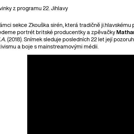
vinky z programu 22. Jihlavy
ámci sekce Zkouška sirén, která tradičně ji.hlavskému p
edeme portrét britské producentky a zpěvačky
Matha
.A.
(2018). Snímek sleduje posledních 22 let její pozoruh
tivismu a boje s mainstreamovými médii.