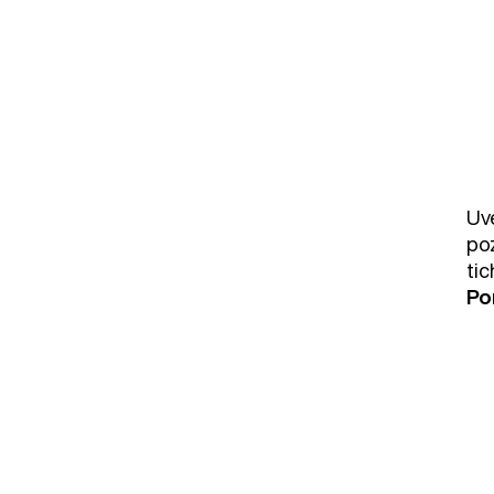
Uv
poz
ti
Po