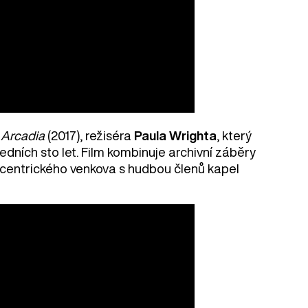
m
Arcadia
(2017), režiséra
Paula Wrighta
, který
edních sto let. Film kombinuje archivní záběry
xcentrického venkova s hudbou členů kapel