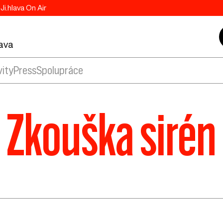
Ji.hlava On Air
lava
vity
Press
Spolupráce
Zkouška sirén