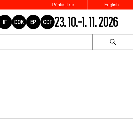
Přihlásit se
English
23. 10.–1. 11. 2026
IF
DOK
EP
CDF