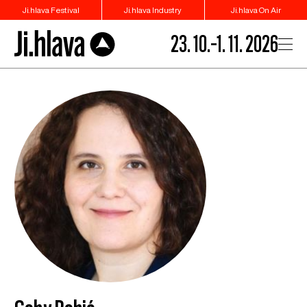
Ji.hlava Festival
Ji.hlava Industry
Ji.hlava On Air
23. 10.–1. 11. 2026