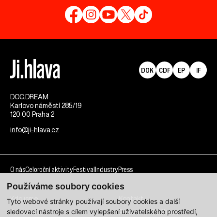
DOK
CDF
EP
IF
DOC.DREAM​
Karlovo náměstí 285/19
120 00 Praha 2
info@ji-hlava.cz
O nás
Celoroční aktivity
Festival
Industry
Press
Používáme soubory cookies
Kdo jsme
Kontakt
Tyto webové stránky používají soubory cookies a další
sledovací nástroje s cílem vylepšení uživatelského prostředí,
Partnerství
Pracovní příležitosti