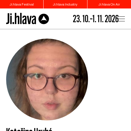
Ji.hlava Festival
Ji.hlava Industry
Ji.hlava On Air
23. 10.–1. 11. 2026