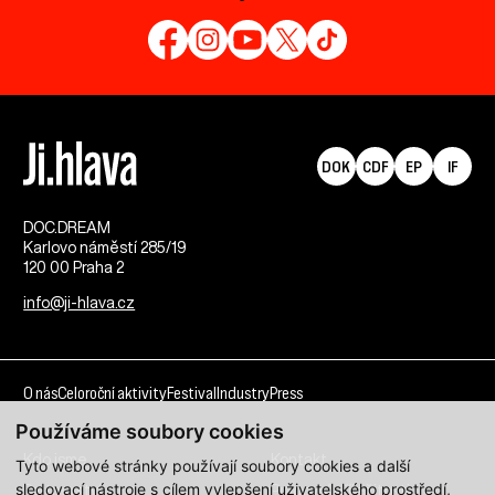
DOK
CDF
EP
IF
DOC.DREAM​
Karlovo náměstí 285/19
120 00 Praha 2
info@ji-hlava.cz
O nás
Celoroční aktivity
Festival
Industry
Press
Používáme soubory cookies
Kdo jsme
Kontakt
Tyto webové stránky používají soubory cookies a další
sledovací nástroje s cílem vylepšení uživatelského prostředí,
Partnerství
Pracovní příležitosti