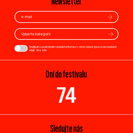
Newsletter
Vyberte kategorii
Souhlasím s poskytnutím osobních informací v rámci zásad zpracování osobních
údajů. Více
zde
.
Dní do festivalu
74
Sledujte nás