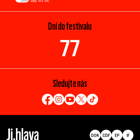
údajů. Více
zde
.
Dní do festivalu
77
Sledujte nás
DOK
CDF
EP
IF