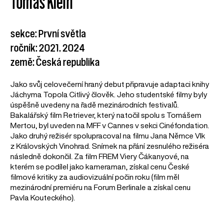
Tomáš Klein
sekce: První světla
ročník: 2021, 2024
země: Česká republika
Jako svůj celovečerní hraný debut připravuje adaptaci knihy
Jáchyma Topola Citlivý člověk. Jeho studentské filmy byly
úspěšně uvedeny na řadě mezinárodních festivalů.
Bakalářský film Retriever, který natočil spolu s Tomášem
Mertou, byl uveden na MFF v Cannes v sekci Cinéfondation.
Jako druhý režisér spolupracoval na filmu Jana Němce Vlk
z Královských Vinohrad. Snímek na přání zesnulého režiséra
následně dokončil. Za film FREM Viery Čákanyové, na
kterém se podílel jako kameraman, získal cenu České
filmové kritiky za audiovizuální počin roku (film měl
mezinárodní premiéru na Forum Berlinale a získal cenu
Pavla Kouteckého).