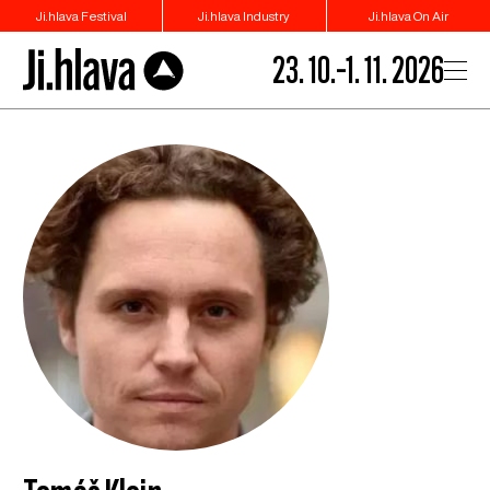
Ji.hlava Festival
Ji.hlava Industry
Ji.hlava On Air
23. 10.–1. 11. 2026