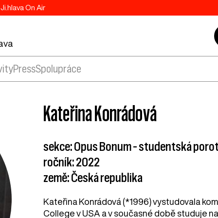
Ji.hlava On Air
lava
vity
Press
Spolupráce
Kateřina Konrádová
sekce: Opus Bonum – studentská poro
ročník: 2022
země: Česká republika
Kateřina Konrádová (*1996) vystudovala kompa
College v USA a v současné době studuje na