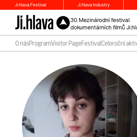
Ji.hlava Festival
Ji.hlava Industry
30. Mezinárodní festival
dokumentárních filmů Ji.h
O nás
Program
Visitor Page
Festival
Celoroční akti