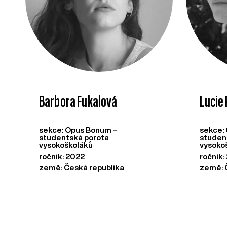
Barbora Fukalová
Lucie
sekce: Opus Bonum –
sekce:
studentská porota
studen
vysokoškoláků
vysoko
ročník: 2022
ročník:
země: Česká republika
země: 