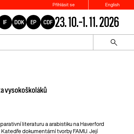
Přihlásit se
English
23. 10.–1. 11. 2026
IF
DOK
EP
CDF
ta vysokoškoláků
rativní literaturu a arabistiku na Haverford
 Katedře dokumentární tvorby FAMU. Její