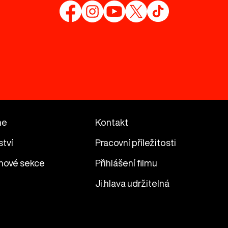
me
Kontakt
ství
Pracovní příležitosti
mové sekce
Přihlášení filmu
Ji.hlava udržitelná