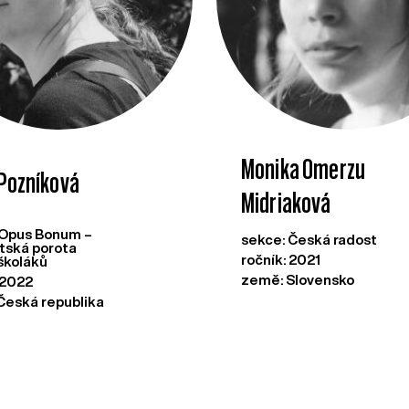
Monika Omerzu
 Pozníková
Midriaková
 Opus Bonum –
sekce: Česká radost
tská porota
ročník: 2021
školáků
země: Slovensko
 2022
Česká republika