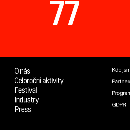
77
O nás
Kdo js
Celoroční aktivity
Partner
Festival
Progra
Industry
GDPR
Press