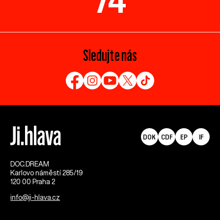
74
Sledujte nás
DOK
CDF
EP
IF
DOC.DREAM​
Karlovo náměstí 285/19
120 00 Praha 2
info@ji-hlava.cz