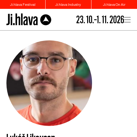
Ji.hlava Festival
Ji.hlava Industry
Ji.hlava On Air
23. 10.–1. 11. 2026