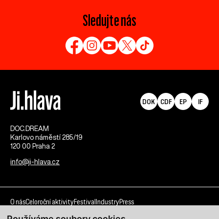
Sledujte nás
DOK
CDF
EP
IF
DOC.DREAM​
Karlovo náměstí 285/19
120 00 Praha 2
info@ji-hlava.cz
O nás
Celoroční aktivity
Festival
Industry
Press
Používáme soubory cookies