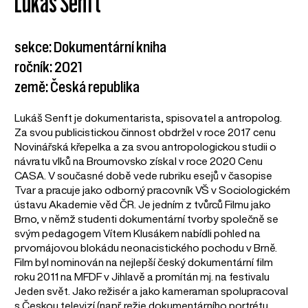
Lukáš Senft
sekce: Dokumentární kniha
ročník: 2021
země: Česká republika
Lukáš Senft je dokumentarista, spisovatel a antropolog.
Za svou publicistickou činnost obdržel v roce 2017 cenu
Novinářská křepelka a za svou antropologickou studii o
návratu vlků na Broumovsko získal v roce 2020 Cenu
CASA. V současné době vede rubriku esejů v časopise
Tvar a pracuje jako odborný pracovník VŠ v Sociologickém
ústavu Akademie věd ČR. Je jedním z tvůrců Filmu jako
Brno, v němž studenti dokumentární tvorby společně se
svým pedagogem Vítem Klusákem nabídli pohled na
prvomájovou blokádu neonacistického pochodu v Brně.
Film byl nominován na nejlepší český dokumentární film
roku 2011 na MFDF v Jihlavě a promítán mj. na festivalu
Jeden svět. Jako režisér a jako kameraman spolupracoval
s Českou televizí (např. režie dokumentárního portrétu