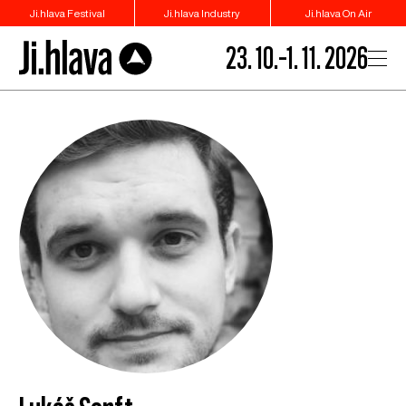
Ji.hlava Festival
Ji.hlava Industry
Ji.hlava On Air
23. 10.–1. 11. 2026