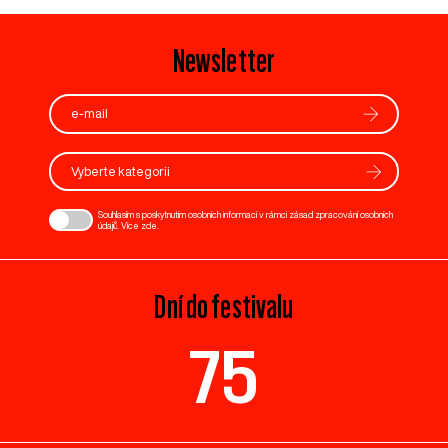
Newsletter
Vyberte kategorii
Souhlasím s poskytnutím osobních informací v rámci zásad zpracování osobních
údajů. Více
zde
.
Dní do festivalu
75