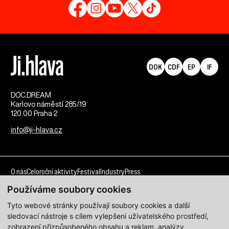
DOK
CDF
EP
IF
DOC.DREAM​
Karlovo náměstí 285/19
120 00 Praha 2
info@ji-hlava.cz
O nás
Celoroční aktivity
Festival
Industry
Press
Používáme soubory cookies
Kdo jsme
Kontakt
Tyto webové stránky používají soubory cookies a další
sledovací nástroje s cílem vylepšení uživatelského prostředí,
Partnerství
Pracovní příležitosti
zobrazení přizpůsobeného obsahu a reklam, analýzy