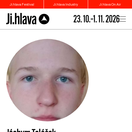
Ji.hlava Festival
Ji.hlava Industry
Ji.hlava On Air
23. 10.–1. 11. 2026