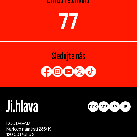
77
Sledujte nás
DOK
CDF
EP
IF
DOC.DREAM​
Karlovo náměstí 285/19
120 00 Praha 2