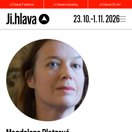
Ji.hlava Festival
Ji.hlava Industry
Ji.hlava On Air
23. 10.–1. 11. 2026