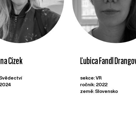
ina Cizek
Ľubica Fandl Drango
 Svědectví
sekce: VR
 2024
ročník: 2022
země: Slovensko