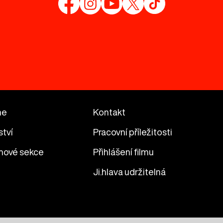
me
Kontakt
ství
Pracovní příležitosti
mové sekce
Přihlášení filmu
Ji.hlava udržitelná