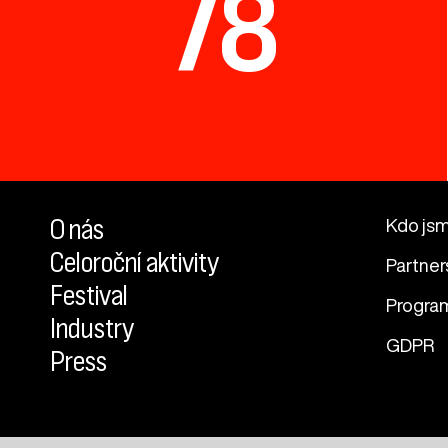
78
O nás
Kdo js
Celoroční aktivity
Partner
Festival
Progra
Industry
GDPR
Press