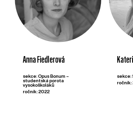
Anna Fiedlerová
Kater
sekce: Opus Bonum –
sekce:
studentská porota
ročník:
vysokoškoláků
ročník: 2022