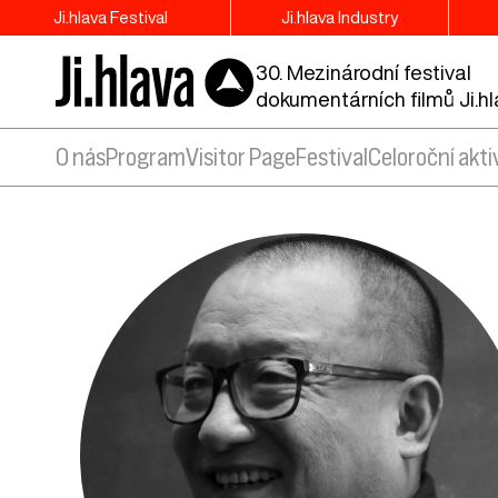
Ji.hlava Festival
Ji.hlava Industry
30. Mezinárodní festival
dokumentárních filmů Ji.h
O nás
Program
Visitor Page
Festival
Celoroční akti