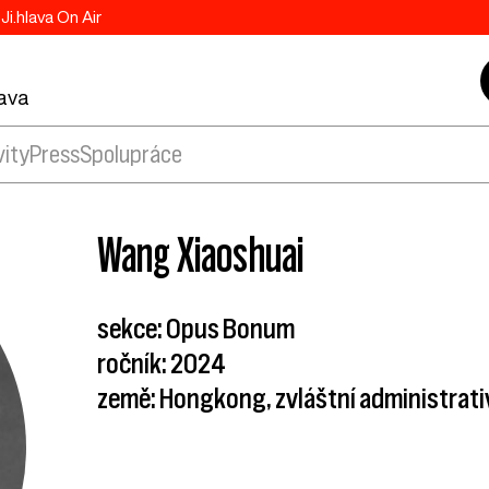
Ji.hlava On Air
lava
vity
Press
Spolupráce
Wang Xiaoshuai
sekce: Opus Bonum
ročník: 2024
země: Hongkong, zvláštní administrativ