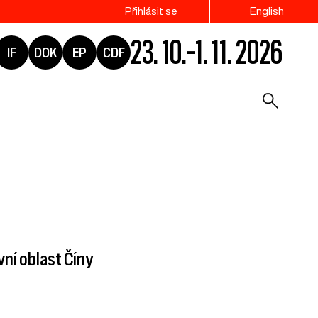
Přihlásit se
English
23. 10.–1. 11. 2026
IF
DOK
EP
CDF
ní oblast Číny