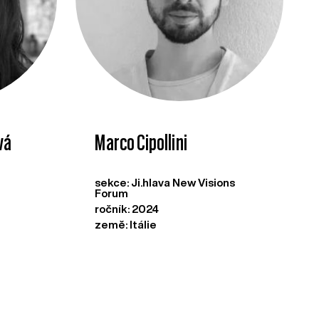
vá
Marco Cipollini
sekce: Ji.hlava New Visions
Forum
ročník: 2024
země: Itálie