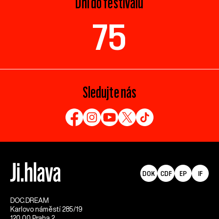
Dní do festivalu
75
Sledujte nás
DOK
CDF
EP
IF
DOC.DREAM​
Karlovo náměstí 285/19
120 00 Praha 2