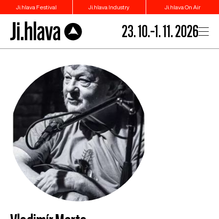
Ji.hlava Festival
Ji.hlava Industry
Ji.hlava On Air
23. 10.–1. 11. 2026