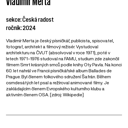
Vladimír Merta
sekce: Česká radost
ročník: 2024
Vladimír Merta je český písničkář, publicista, spisovatel,
fotograf, architekt a filmový režisér. Vystudoval
architekturu na ČVUT (absolvoval v roce 1971), poté v
letech 1971–1976 studoval na FAMU, studium zde zakončil
filmem Smrt krásných srnců podle knihy Oty Pavla. Na konci
60. let nahrál ve Francii písničkářské album Ballades de
Prague. Byl členem folkového sdružení Šafrán. Během
osmdesátých let psal a režíroval animované filmy. Je
zakládajícím členem Evropského kulturního klubu a
aktivním členem OSA. [zdroj: Wikipedie]