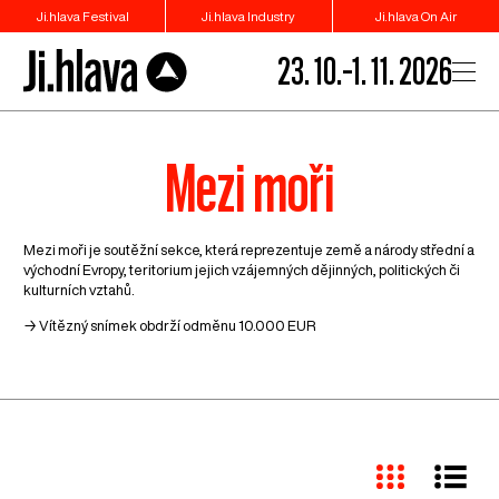
Ji.hlava Festival
Ji.hlava Industry
Ji.hlava On Air
23. 10.–1. 11. 2026
Mezi moři
Mezi moři je soutěžní sekce, která reprezentuje země a národy střední a
východní Evropy, teritorium jejich vzájemných dějinných, politických či
kulturních vztahů.
→ Vítězný snímek obdrží odměnu 10.000 EUR