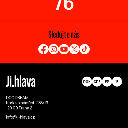
76
Sledujte nás
DOK
CDF
EP
IF
DOC.DREAM​
Karlovo náměstí 285/19
120 00 Praha 2
info@ji-hlava.cz