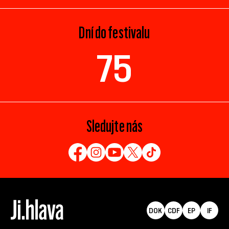
Dní do festivalu
75
Sledujte nás
DOK
CDF
EP
IF