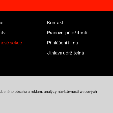
me
Kontakt
ství
Pracovní příležitosti
mové sekce
Přihlášení filmu
Ji.hlava udržitelná
působeného obsahu a reklam, analýzy návštěvnosti webových