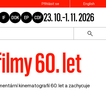
Přihlásit se
English
23. 10.–1. 11. 2026
IF
DOK
EP
CDF
lmy 60. let
entární kinematografií 60. let a zachycuje