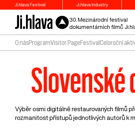
Ji.hlava Festival
Ji.hlava Industry
30. Mezinárodní festival
dokumentárních filmů Ji.h
O nás
Program
Visitor Page
Festival
Celoroční akti
Slovenské 
Výběr osmi digitálně restaurovaných filmů p
rozmanitost přístupů jednotlivých autorů k