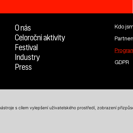
O nás
Kdo js
Celoroční aktivity
Partner
Festival
Progra
Industry
GDPR
Press
 nástroje s cílem vylepšení uživatelského prostředí, zobrazení přiz