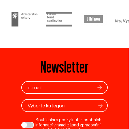
Newsletter
Vyberte kategorii
Souhlasím s poskytnutím osobních
informací v rámci zásad zpracování