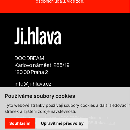
osobních údajů. Více
zde
.
DOC.DREAM​
Karlovo náměstí 285/19
120 00 Praha 2
info@ji-hlava.cz
Používáme soubory cookies
Tyto webové stránky používají soubory cookies a další sledovací
stránek a zjištění zdroje návštěvnosti.
Všechna práva vyhrazena DOC.DREAM services s. r. o.
Zásady zpracování osobních údajů pro MFDF Ji.hlava
zde
Souhlasím
Upravit mé předvolby