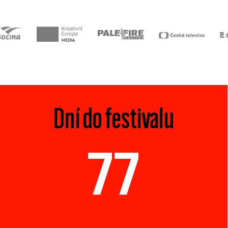
Dní do festivalu
77