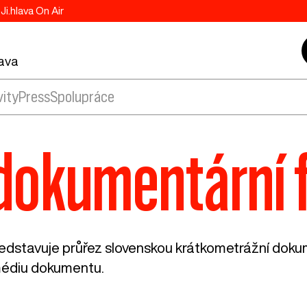
Ji.hlava On Air
lava
vity
Press
Spolupráce
dokumentární fi
ředstavuje průřez slovenskou krátkometrážní dokum
 médiu dokumentu.