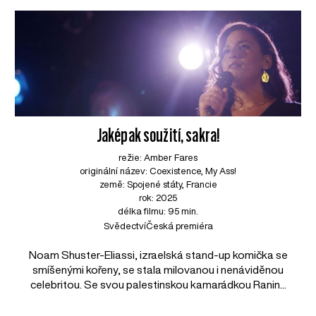
Jaképak soužití, sakra!
režie: Amber Fares
originální název: Coexistence, My Ass!
země: Spojené státy, Francie
rok: 2025
délka filmu: 95 min.
Svědectví
Česká premiéra
Noam Shuster-Eliassi, izraelská stand-up komička se
smíšenými kořeny, se stala milovanou i nenáviděnou
celebritou. Se svou palestinskou kamarádkou Ranin...