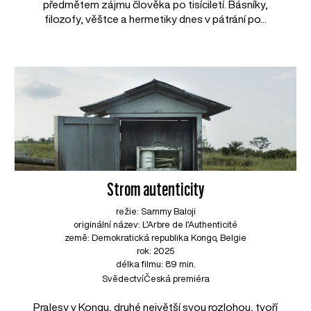
předmětem zájmu člověka po tisíciletí. Básníky,
filozofy, věštce a hermetiky dnes v pátrání po...
Strom autenticity
režie: Sammy Baloji
originální název: L’Arbre de l’Authenticité
země: Demokratická republika Kongo, Belgie
rok: 2025
délka filmu: 89 min.
Svědectví
Česká premiéra
Pralesy v Kongu, druhé největší svou rozlohou, tvoří