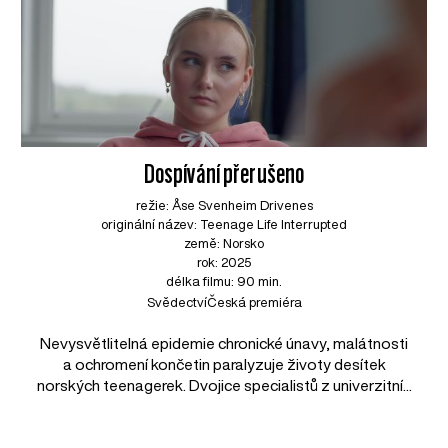
Dospívání přerušeno
režie: Åse Svenheim Drivenes
originální název: Teenage Life Interrupted
země: Norsko
rok: 2025
délka filmu: 90 min.
Svědectví
Česká premiéra
Nevysvětlitelná epidemie chronické únavy, malátnosti
a ochromení končetin paralyzuje životy desítek
norských teenagerek. Dvojice specialistů z univerzitní...