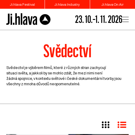
Ji.hlava Festival
Ji.hlava Industry
Ji.hlava On Air
23. 10.–1. 11. 2026
Svědectví
Svědectví je výběrem filmů, které z různých stran zachycují
situaci světa, a jakkoli by se mohlo zdát, že mezi nimi není
žádná spojnice, v kontextu světové i české dokumentární tvorby jsou
všechny z mnoha důvodů neopomenutelné.