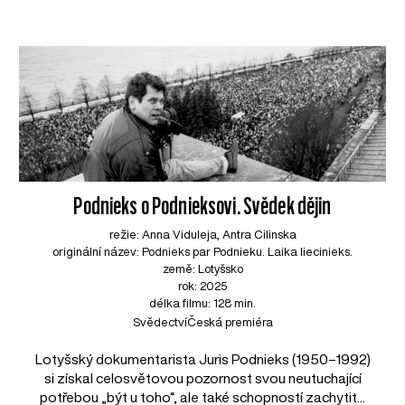
Podnieks o Podnieksovi. Svědek dějin
režie: Anna Viduleja, Antra Cilinska
originální název: Podnieks par Podnieku. Laika liecinieks.
země: Lotyšsko
rok: 2025
délka filmu: 128 min.
Svědectví
Česká premiéra
Lotyšský dokumentarista Juris Podnieks (1950–1992)
si získal celosvětovou pozornost svou neutuchající
potřebou „být u toho“, ale také schopností zachytit...