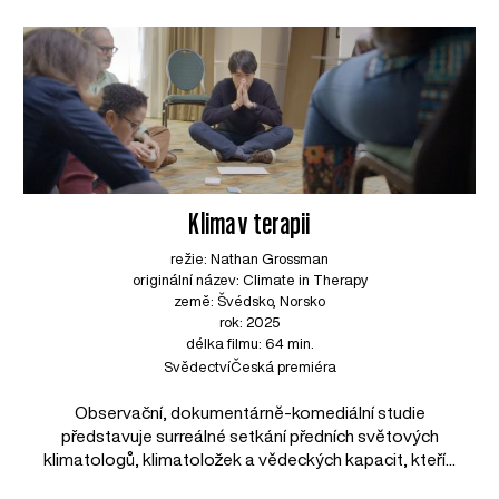
Klima v terapii
režie: Nathan Grossman
originální název: Climate in Therapy
země: Švédsko, Norsko
rok: 2025
délka filmu: 64 min.
Svědectví
Česká premiéra
Observační, dokumentárně-komediální studie
představuje surreálné setkání předních světových
klimatologů, klimatoložek a vědeckých kapacit, kteří...