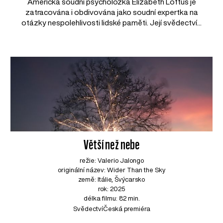
Americká soudní psycholožka Elizabeth Loftus je
zatracována i obdivována jako soudní expertka na
otázky nespolehlivosti lidské paměti. Její svědectví...
Větší než nebe
režie: Valerio Jalongo
originální název: Wider Than the Sky
země: Itálie, Švýcarsko
rok: 2025
délka filmu: 82 min.
Svědectví
Česká premiéra