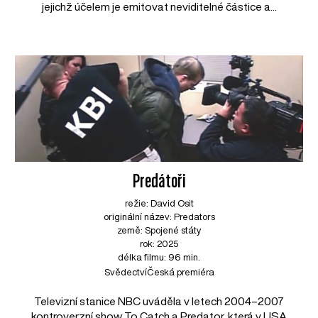
jejichž účelem je emitovat neviditelné částice a...
Predátoři
režie: David Osit
originální název: Predators
země: Spojené státy
rok: 2025
délka filmu: 96 min.
Svědectví
Česká premiéra
Televizní stanice NBC uváděla v letech 2004–2007
kontroverzní show To Catch a Predator, která v USA