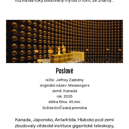
rozvrátila roky budovaný mýtus o tom, že známý...
Poslové
režie: Jeffrey Zablotny
originální název: Messengers
země: Kanada
rok: 2025
délka filmu: 45 min.
Svědectví
Česká premiéra
Kanada, Japonsko, Antarktida. Hluboko pod zemí
zbudovaly vědecké instituce gigantické teleskopy,