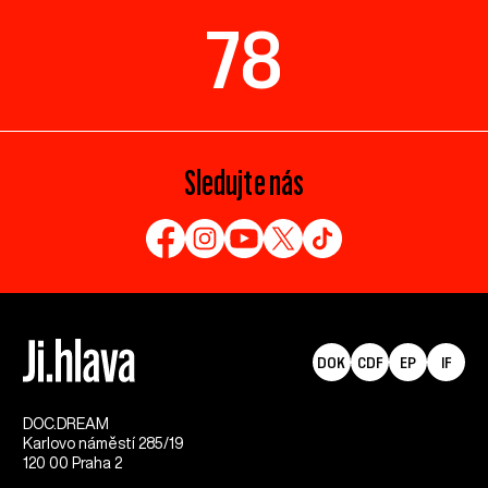
78
Sledujte nás
DOK
CDF
EP
IF
DOC.DREAM​
Karlovo náměstí 285/19
120 00 Praha 2