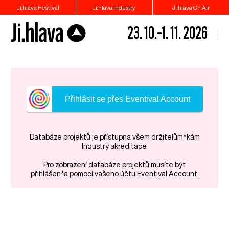
Ji.hlava Festival
Ji.hlava Industry
Ji.hlava On Air
23. 10.–1. 11. 2026
Přihlásit se přes Eventival Account
Databáze projektů je přístupna všem držitelům*kám
Industry akreditace.
Pro zobrazení databáze projektů musíte být
přihlášen*a pomocí vašeho účtu Eventival Account.