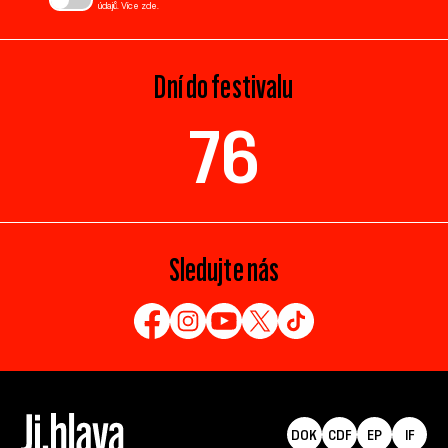
údajů. Více
zde
.
Dní do festivalu
76
Sledujte nás
DOK
CDF
EP
IF