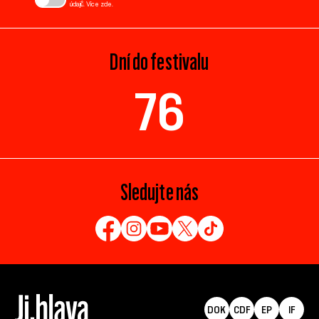
údajů. Více
zde
.
Dní do festivalu
76
Sledujte nás
DOK
CDF
EP
IF