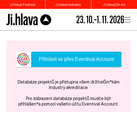
Ji.hlava Festival
Ji.hlava Industry
Ji.hlava On Air
23. 10.–1. 11. 2026
Přihlásit se přes Eventival Account
Databáze projektů je přístupna všem držitelům*kám
Industry akreditace.
Pro zobrazení databáze projektů musíte být
přihlášen*a pomocí vašeho účtu Eventival Account.