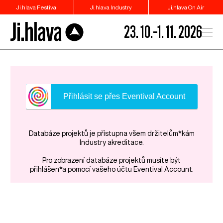
Ji.hlava Festival
Ji.hlava Industry
Ji.hlava On Air
23. 10.–1. 11. 2026
Přihlásit se přes Eventival Account
Databáze projektů je přístupna všem držitelům*kám
Industry akreditace.
Pro zobrazení databáze projektů musíte být
přihlášen*a pomocí vašeho účtu Eventival Account.