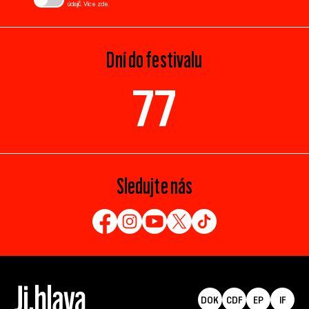
údajů. Více
zde
.
Dní do festivalu
77
Sledujte nás
DOK
CDF
EP
IF