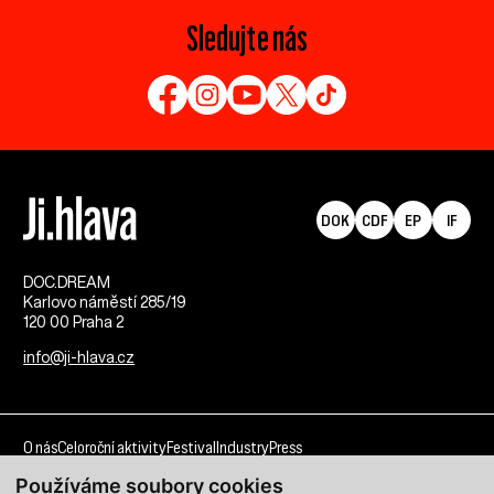
Sledujte nás
DOK
CDF
EP
IF
DOC.DREAM​
Karlovo náměstí 285/19
120 00 Praha 2
info@ji-hlava.cz
O nás
Celoroční aktivity
Festival
Industry
Press
Používáme soubory cookies