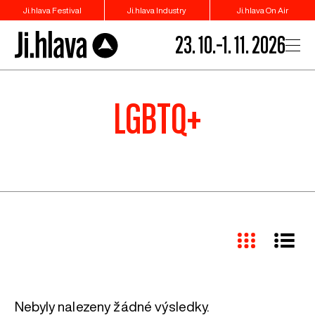
Ji.hlava Festival
Ji.hlava Industry
Ji.hlava On Air
23. 10.–1. 11. 2026
LGBTQ+
Nebyly nalezeny žádné výsledky.