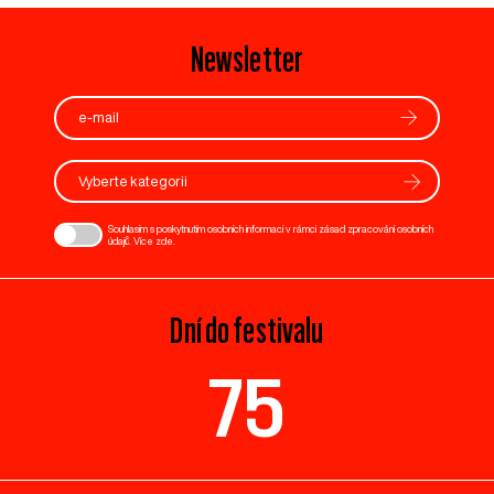
Newsletter
Vyberte kategorii
Souhlasím s poskytnutím osobních informací v rámci zásad zpracování osobních
údajů. Více
zde
.
Dní do festivalu
75