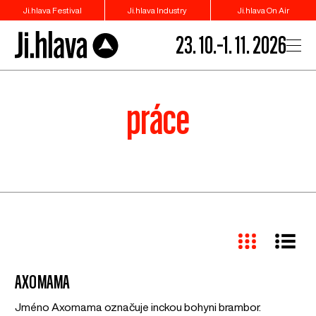
Ji.hlava Festival
Ji.hlava Industry
Ji.hlava On Air
23. 10.–1. 11. 2026
práce
AXOMAMA
Jméno Axomama označuje inckou bohyni brambor.