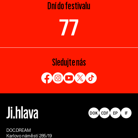
Dní do festivalu
77
Sledujte nás
DOK
CDF
EP
IF
DOC.DREAM​
Karlovo náměstí 285/19