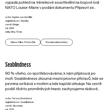
vypadá pohled na tréninkové soustředění na bojové lodi
NATO Louise-Marie v podání dokumentu Připravit se...
režie: Daphne van den Blink
originální název: Standby
země: Belgie
rok: 2024
délka filmu: 70 min.
Ji.hlava Online, První světla
Mezinárodní premiéra
Seablindness
90 % všeho, co spotřebováváme, k nám připlouvá po
moři. Seablindness zkoumá mezní prostor přístavů, kde se
pevnina setkává s mořem a kde kapitál cirkuluje. Na cestě
podél těchto proměnlivých hranic zachycujeme rádiové...
režie: Tereza Smetanová
originální název: Seablindness
země: Slovensko
rok: 2025