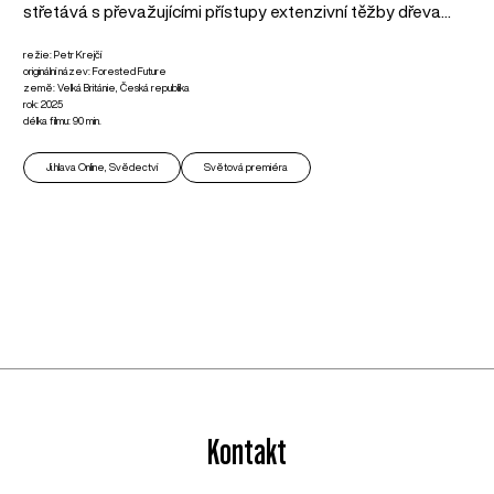
střetává s převažujícími přístupy extenzivní těžby dřeva...
režie: Petr Krejčí
originální název: Forested Future
země: Velká Británie, Česká republika
rok: 2025
délka filmu: 90 min.
Ji.hlava Online, Svědectví
Světová premiéra
Kontakt