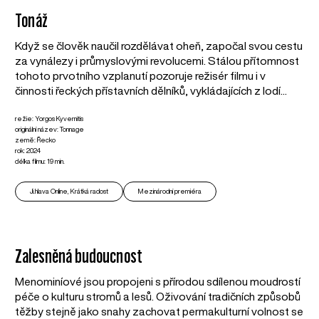
Tonáž
Když se člověk naučil rozdělávat oheň, započal svou cestu
za vynálezy i průmyslovými revolucemi. Stálou přítomnost
tohoto prvotního vzplanutí pozoruje režisér filmu i v
činnosti řeckých přístavních dělníků, vykládajících z lodí...
režie: Yorgos Kyvernitis
originální název: Tonnage
země: Řecko
rok: 2024
délka filmu: 19 min.
Ji.hlava Online, Krátká radost
Mezinárodní premiéra
Zalesněná budoucnost
Menominíové jsou propojeni s přírodou sdílenou moudrostí
péče o kulturu stromů a lesů. Oživování tradičních způsobů
těžby stejně jako snahy zachovat permakulturní volnost se