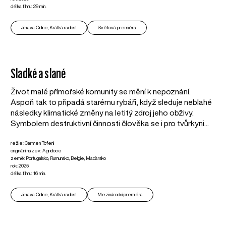
délka filmu: 29 min.
Ji.hlava Online, Krátká radost
Světová premiéra
Sladké a slané
Život malé přímořské komunity se mění k nepoznání.
Aspoň tak to připadá starému rybáři, když sleduje neblahé
následky klimatické změny na letitý zdroj jeho obživy.
Symbolem destruktivní činnosti člověka se i pro tvůrkyni...
režie: Carmen Tofeni
originální název: Agridoce
země: Portugalsko, Rumunsko, Belgie, Maďarsko
rok: 2025
délka filmu: 16 min.
Ji.hlava Online, Krátká radost
Mezinárodní premiéra