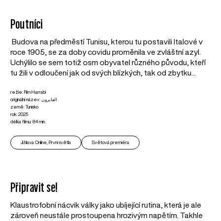
Poutníci
Budova na předměstí Tunisu, kterou tu postavili Italové v
roce 1905, se za doby covidu proměnila ve zvláštní azyl.
Uchýlilo se sem totiž osm obyvatel různého původu, kteří
tu žili v odloučení jak od svých blízkých, tak od zbytku...
režie: Rim Harrabi
originální název: العابرون
země: Tunisko
rok: 2025
délka filmu: 84 min.
Ji.hlava Online, První světla
Světová premiéra
Připravit se!
Klaustrofobní nácvik války jako ubíjející rutina, která je ale
zároveň neustále prostoupena hrozivým napětím. Takhle