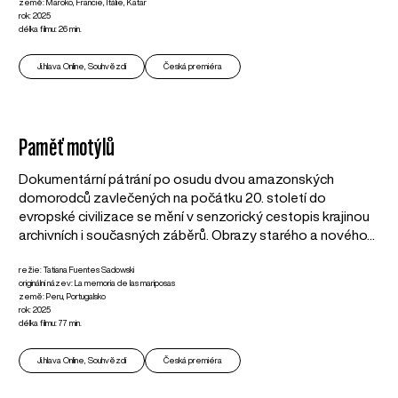
země: Maroko, Francie, Itálie, Katar
rok: 2025
délka filmu: 26 min.
Ji.hlava Online, Souhvězdí
Česká premiéra
Paměť motýlů
Dokumentární pátrání po osudu dvou amazonských
domorodců zavlečených na počátku 20. století do
evropské civilizace se mění v senzorický cestopis krajinou
archivních i současných záběrů. Obrazy starého a nového...
režie: Tatiana Fuentes Sadowski
originální název: La memoria de las mariposas
země: Peru, Portugalsko
rok: 2025
délka filmu: 77 min.
Ji.hlava Online, Souhvězdí
Česká premiéra