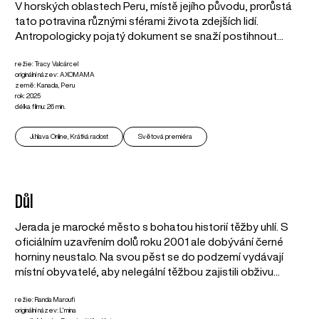
V horských oblastech Peru, místě jejího původu, prorůstá
tato potravina různými sférami života zdejších lidí.
Antropologicky pojatý dokument se snaží postihnout...
režie: Tracy Valcárcel
originální název: AXOMAMA
země: Kanada, Peru
rok: 2025
délka filmu: 26 min.
Ji.hlava Online, Krátká radost
Světová premiéra
Důl
Jerada je marocké město s bohatou historií těžby uhlí. S
oficiálním uzavřením dolů roku 2001 ale dobývání černé
horniny neustalo. Na svou pěst se do podzemí vydávají
místní obyvatelé, aby nelegální těžbou zajistili obživu...
režie: Randa Maroufi
originální název: L'mina