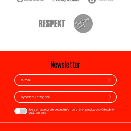
Newsletter
Vyberte kategorii
Souhlasím s poskytnutím osobních informací v rámci zásad zpracování osobních
údajů. Více
zde
.