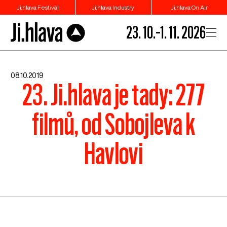
Ji.hlava Festival
Ji.hlava Industry
Ji.hlava On Air
23. 10.–1. 11. 2026
08.10.2019
23. Ji.hlava je tady: 277
filmů, od Sobojleva k
Havlovi