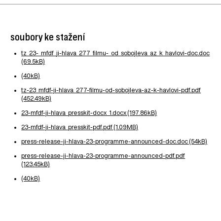
soubory ke stažení
tz_23-_mfdf_ji-hlava_277_filmu-_od_sobojleva_az_k_havlovi-doc.doc
(69.5kB)
(40kB)
tz-23_mfdf-ji-hlava_277-filmu-od-sobojleva-az-k-havlovi-pdf.pdf
(452.49kB)
23-mfdf-ji-hlava_presskit-docx_1.docx (197.86kB)
23-mfdf-ji-hlava_presskit-pdf.pdf (1.09MB)
press-release-ji-hlava-23-programme-announced-doc.doc (54kB)
press-release-ji-hlava-23-programme-announced-pdf.pdf
(123.45kB)
(40kB)