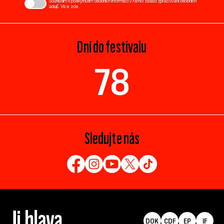
Souhlasím s poskytnutím osobních informací v rámci zásad zpracování osobních
údajů. Více
zde
.
Dní do festivalu
78
Sledujte nás
DOK
CDF
EP
IF