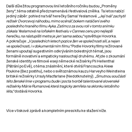
Další důležitou programovou linií letošního ročníku budou „Proměny
ženy“; téma ostatně předznamenává i festivalová znělka. Ta letos nabízí
jediný záběr: pohled na tvář herečky Samal Yeslamové.
„Její tvář zachytil
režisér Dvorcevoj náhodou, mimo scénář, bokem natáčení svého
posledního hraného filmu Ayka. Zatímco za svou roli v tomto snímku
získala Yeslamová na loňském festivalu v Cannes cenu pro nejlepší
herečku, na nástupišti metra je ‚jen‘‎ sama sebou,“
vysvětluje Hovorka.
A pokračuje:
„V posledních letech pozice žen ve společnosti sílí, a nejen
ve společnosti, i v dokumentárním filmu.“
Podle Hovorky filmy režírované
ženami upoutají sugestivním odkrýváním bolestných témat, jsou
formálně inovativní a empaticky naslouchají druhému. Ať jde o zkoumání
ženské identity ve filmové eseji německé režisérky Pii Hellenthal
(Pátrání po Evě), o téma znásilnění, které otvírá Francouzka Alexe
Poukine (Bez postihu), nebo o světoznámou kauzu Harveyho Weinsteina
britské režisérky Ursuly Macfarlane (Nedotknutelný).
„Smutnou součástí
této ženské linie v programu bude i pocta tvorbě talentované slovenské
režisérky Márie Rumanové, která tragicky zemřela na sklonku letošního
léta,“
dodává Hovorka.
Více v tiskové zprávě a kompletním press kitu ke stažení níže.