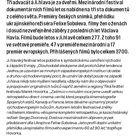
Třiadvacátá Ji.hlava je za dveřmi. Mezinárodní festival
dokumentárních filmů letos nabídne na tři sta dokumentů
z celého světa. Premiéry českých snímků, přehlídku
ukrajinského režiséra Felixe Soboleva, filmy žen o ženách
i dosud nezveřejněné záběry z posledních let Václava
Havla. Filmů bude letos v Ji.hlavě celkem 277. Z toho 91
ve světové premiéře, 47 v premiéře mezinárodní a 17
premiér evropských. Přihlášených filmů bylo celkem 3700.
Ji.hlavský festival letos pobídne k symbolickému usmíření východní
a západní Evropy.
„Dlouhodobě sledujeme dvě protichůdné tendence.
Jednou je uzavírání se mnohých západoevropských institucí do sebe
a druhou východoevropský pocit, že uznání lze dobýt pouze na západě.
Ji.hlava nikdy toto myšlení nesdílela, vždycky nám šlo o objevování
a propojování originálních tvůrců napříč zeměmi a regiony,“
říká ředitel
festivalu Marek Hovorka.
„Zatímco v minulém roce jsme uvedli velkou
retrospektivu direct-cinema-verité, která propojila kinematografie
Spojených států, Kanady a Francie, letos dáváme významný prostor
východoevropským tvůrcům. Autorem letošní festivalové znělky
i režisérem, kterému věnujeme kompletní retrospektivu, je kazachstánský
režisér Sergej Dvorcevoj. Doslova mezinárodním objevem je pak
představení díla Ukrajince Felixe Soboleva. Jeho profil doplní unikátní
přehlídka ukrajinského filmového experimentu 60. až 90. let,“
doplňuje
Hovorka.