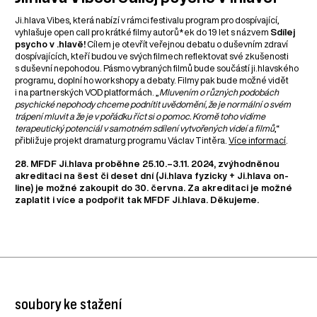
Ji.hlava Vibes, která nabízí v rámci festivalu program pro dospívající,
vyhlašuje open call pro krátké filmy autorů*ek do 19 let s názvem
Sdílej
psycho v .hlavě!
Cílem je otevřít veřejnou debatu o duševním zdraví
dospívajících, kteří budou ve svých filmech reflektovat své zkušenosti
s duševní nepohodou. Pásmo vybraných filmů bude součástí ji.hlavského
programu, doplní ho workshopy a debaty. Filmy pak bude možné vidět
i na partnerských VOD platformách. „
Mluvením o různých podobách
psychické nepohody chceme podnítit uvědomění, že je normální o svém
trápení mluvit a že je v pořádku říct si o pomoc. Kromě toho vidíme
terapeutický potenciál v samotném sdílení vytvořených videí a filmů
,“
přibližuje projekt dramaturg programu Václav Tintěra.
Více informací
.
28. MFDF Ji.hlava proběhne 25.10.–3.11. 2024, zvýhodněnou
akreditaci na šest či deset dní (Ji.hlava fyzicky + Ji.hlava on-
line) je možné zakoupit do 30. června. Za akreditaci je možné
zaplatit i více a podpořit tak MFDF Ji.hlava. Děkujeme.
soubory ke stažení