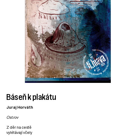
Báseň k plakátu
Juraj Horváth
Ost.rov
Z děr na cestě
vylétávají včely