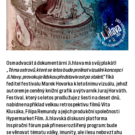
Osmadvacátá dokumentární Ji.hlava má svůj plakát!
„
Téma ostrovů, které se letos bude prolínat vizuální koncepcí
Ji.hlavy, provokuje lidskou představivost po staletí
,“ říká
ředitel festivalu Marek Hovorka k letošnímu vizuálu, jehož
autorem je ceněný knižní grafik a výtvarník Juraj Horváth.
Festival, který se letos prodlužuje z šesti na deset dnů,
nabídne například velkou retrospektivu filmů Víta
Klusáka, Filipa Remundy a jejich produkční společnosti
Hypermarket Film. Ji.hlavská diskusní platforma
Inspirační fórum pak přinese rozšířený program: bude
se věnovat tématu války, imunity, ale i lesu nebo vztahu