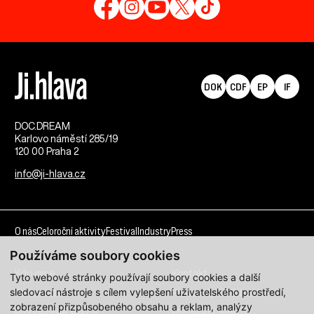
DOK
CDF
EP
IF
DOC.DREAM​
Karlovo náměstí 285/19
120 00 Praha 2
info@ji-hlava.cz
O nás
Celoroční aktivity
Festival
Industry
Press
Používáme soubory cookies
Kdo jsme
Kontakt
Tyto webové stránky používají soubory cookies a další
sledovací nástroje s cílem vylepšení uživatelského prostředí,
Partnerství
Pracovní příležitosti
zobrazení přizpůsobeného obsahu a reklam, analýzy
Programové sekce
Přihlášení filmu