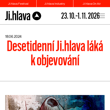
Ji.hlava Festival
Ji.hlava Industry
Ji.hlava On Air
23. 10.–1. 11. 2026
18.06.2024
Desetidenní Ji.hlava láká
k objevování