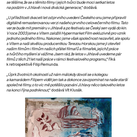
se těšíme, že se s těmito filmy i jejich tvůrci bude moci setkat letos
na podzim v Ji.hlavě i nová divácká generace
,“ dodává.
„
U příležitosti dvaceti let od prvního uvedení Českého snu jsme připravili
digitálně remasterovanou verzi našeho prvního celovečerního filmu. Tato
verze bude mít premiéru v Jihlavě a po festivalu se Český sen vydá do kin.
V roce 2003 jsme s Vítem založili Hypermarket Film exkluzivně pro vznik
jednoho jediného filmu. Nakonec jsme však společnost nezavřeli, ale spolu
s Vítem a naší skvělou producentkou Terezou Horskou jsme ji otevřeli
našim filmům i filmům našich přátel filmařů a filmařek, jejichž práce
a tvůrčího myšlení si vážíme. Jsem rád, že letos v Jihlavě uvedeme pár
filmů z těch 21 let naší práce v rámci festivalového programu
,“ říká
k retrospektivě Filip Remunda.
„
Úprk životních okolností už nám málokdy dovolí se s kolegou
a kamarádem Filipem vidět jen tak a dokonce zavzpomínat na naše starší
společné filmy, o to víc mě potěšilo pozvání Ji.hlavy něco takového letos
na konci října podniknout
,“ dodává Vít Klusák.