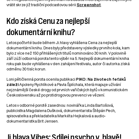
vrátit skrze již tradiční podcastovou sérii
Screenshot
.
Kdo získá Cenu za nejlepší
dokumentární knihu?
Letos počtvrté bude během Ji.hlavy vyhlášena Cena za nejlepší
dokumentární knihu. Dnes byly představeny výsledky prvního kola, kam
bylo z více než 150 přihlášených titulů nominováno 30 knih. V polovině
září zúží odborná porota tento výběr na 5. Nejlepší dokumentární kniha
roku pak bude vyhlášena v den zahájení festivalu, autor či autorka získá
odměnu 30 tisíc korun.
Loni pětičlenná porota ocenila publikaci
PIKO: Na životech feťáků
záleží
Apoleny Rychlíkové a Pavla Šplíchala, která mapuje užívání
nejznámější české drogy od prvních vařičských bytů v komunistickém
Československu až po protidrogovou prevenci ve vězení.
Letos v odborné porotě zasednou: novinářka Linda Bartošová,
publicistka Magdalena Dušková, dokumentarista Štěpán Pech,
spisovatelka a překladatelka Markéta Hejkalová a audio-
dokumentaristka Brit Jensen.
Ji.hlava Vibes: Sdílej psycho v .hlavě!