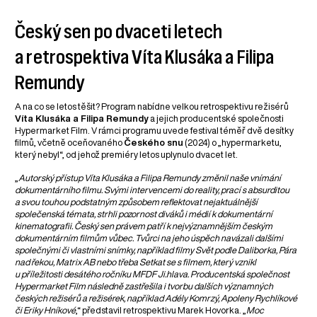
Český sen po dvaceti letech
a retrospektiva Víta Klusáka a Filipa
Remundy
A na co se letos těšit? Program nabídne velkou retrospektivu režisérů
Víta Klusáka a Filipa Remundy
a jejich producentské společnosti
Hypermarket Film. V rámci programu uvede festival téměř dvě desítky
filmů, včetně oceňovaného
Českého snu
(2024) o „hypermarketu,
který nebyl“, od jehož premiéry letos uplynulo dvacet let.
„
Autorský přístup Víta Klusáka a Filipa Remundy změnil naše vnímání
dokumentárního filmu. Svými intervencemi do reality, prací s absurditou
a svou touhou podstatným způsobem reflektovat nejaktuálnější
společenská témata, strhli pozornost diváků i médií k dokumentární
kinematografii. Český sen právem patří k nejvýznamnějším českým
dokumentárním filmům vůbec. Tvůrci na jeho úspěch navázali dalšími
společnými či vlastními snímky, například filmy Svět podle Daliborka, Pára
nad řekou, Matrix AB nebo třeba Setkat se s filmem, který vznikl
u příležitosti desátého ročníku MFDF Ji.hlava. Producentská společnost
Hypermarket Film následně zastřešila i tvorbu dalších významných
českých režisérů a režisérek, například Adély Komrzý, Apoleny Rychlíkové
či Eriky Hníkové
,“ představil retrospektivu Marek Hovorka. „
Moc