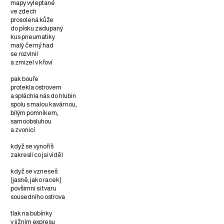
mapy vyleptané
ve zdech
prosolená kůže
do písku zadupaný
kus pneumatiky
malý černý had
se rozvlnil
a zmizel v křoví
pak bouře
protekla ostrovem
a spláchla nás do hlubin
spolu s malou kavárnou,
bílým pomníkem,
samoobsluhou
a zvonicí
když se vynoříš
zakresli co jsi viděl
když se vzneseš
(jasně, jako racek)
povšimni si tvaru
sousedního ostrova
tlak na bubínky
v jižním expresu