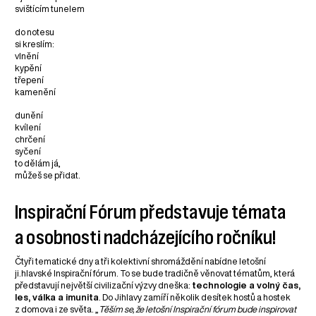
svištícím tunelem
do notesu
si kreslím:
vlnění
kypění
třepení
kamenění
dunění
kvílení
chrčení
syčení
to dělám já,
můžeš se přidat.
Inspirační Fórum představuje témata
a osobnosti nadcházejícího ročníku!
Čtyři tematické dny a tři kolektivní shromáždění nabídne letošní
ji.hlavské Inspirační fórum. To se bude tradičně věnovat tématům, která
představují největší civilizační výzvy dneška:
technologie a volný čas,
les, válka a imunita
. Do Jihlavy zamíří několik desítek hostů a hostek
z domova i ze světa. „
Těším se, že letošní Inspirační fórum bude inspirovat