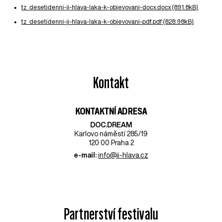
tz_desetidenni-ji-hlava-laka-k-objevovani-docx.docx (891.8kB)
tz_desetidenni-ji-hlava-laka-k-objevovani-pdf.pdf (828.98kB)
Kontakt
KONTAKTNÍ ADRESA
DOC.DREAM​
Karlovo náměstí 285/19
120 00 Praha 2
e-mail:
info@ji-hlava.cz
Partnerství festivalu