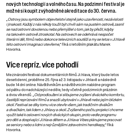
nových technologií a volného času. Na podzimní festival je
možné si koupit zvýhodněné akreditace do 30. června.
„
Ostrovy jsou symbolem objevitelství stejně jako uzavřenosti, nezávislosti
i jinakosti. Každý z nás někdy toužil být chvíli sám na pustém ostrově, zasnil
se nad ostrovní dovolenou nebo přemýšlel o tom, jak by přežil, kdyby
na takovém ostrově ztroskotal. Na ostrovech se odehrává nespočet
literární děl, filmů nebo dokonce televizních soutěží a my se letos v Ji.hlavě
této ostrovní imaginaci otevřeme
,“ říká o letošním plakátu Marek
Hovorka.
Více repríz, více pohodlí
Mezinárodní festival dokumentárních filmů Ji.hlava, který bude letos
desetidenní, proběhne 25. října až 3. listopadu v Jihlavě a následně
bude 14 dní online. Návštěvníkům a návštěvnicím nabídne program
od pátku do nadcházející neděle, tedy včetně podzimních prázdnin
a dvou víkendů. „
Od prodloužení si slibujeme zvýšení diváckého komfortu,
častější reprízování filmů a snazší ubytování v Jihlavě nebo jejím blízkém
okolí. Festival se díky tomu více otevře všem, jak tradičním divákům
a divačkám, tak lidem z Jihlavy a okolí. Zvýšeného počtu projekcí chceme
využít také k oslovení nových diváckých skupin, proto vedle programu
pro děti a dospívající Ji.hlava dětem a Ji.hlava Vibes plánujeme pracovat
se seniory nebo s lidmi s nejrůznějšími zdravotními hendikepy
,“ říká
Hovorka.