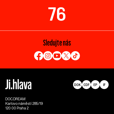
76
Sledujte nás
DOK
CDF
EP
IF
DOC.DREAM​
Karlovo náměstí 285/19
120 00 Praha 2