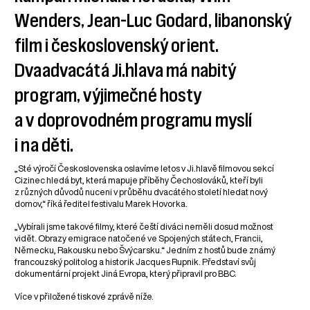
Wenders, Jean-Luc Godard, libanonský
film i československý orient.
Dvaadvacátá Ji.hlava má nabitý
program, výjimečné hosty
a v doprovodném programu myslí
i na děti.
„Sté výročí Československa oslavíme letos v Ji.hlavě filmovou sekcí
Cizinec hledá byt, která mapuje příběhy Čechoslováků, kteří byli
z různých důvodů nuceni v průběhu dvacátého století hledat nový
domov,“ říká ředitel festivalu Marek Hovorka.
„Vybírali jsme takové filmy, které čeští diváci neměli dosud možnost
vidět. Obrazy emigrace natočené ve Spojených státech, Francii,
Německu, Rakousku nebo Švýcarsku.“ Jedním z hostů bude známý
francouzský politolog a historik Jacques Rupnik. Představí svůj
dokumentární projekt Jiná Evropa, který připravil pro BBC.
Více v přiložené tiskové zprávě níže.