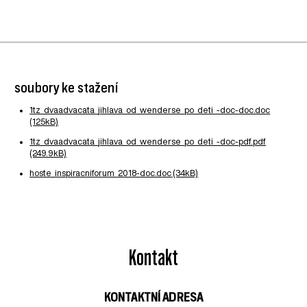
soubory ke stažení
1tz_dvaadvacata_jihlava_od_wenderse_po_deti_-doc-doc.doc
(125kB)
1tz_dvaadvacata_jihlava_od_wenderse_po_deti_-doc-pdf.pdf
(249.9kB)
hoste_inspiracniforum_2018-doc.doc (34kB)
Kontakt
KONTAKTNÍ ADRESA