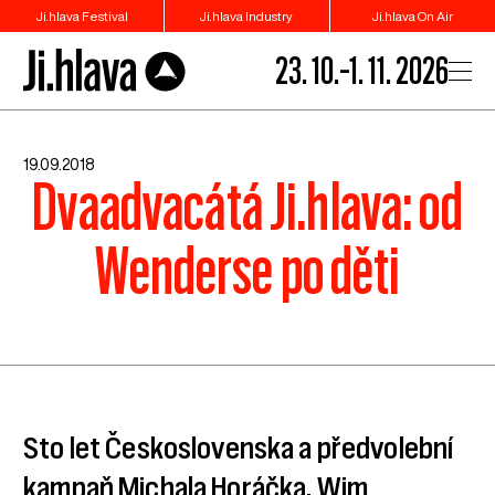
Ji.hlava Festival
Ji.hlava Industry
Ji.hlava On Air
23. 10.–1. 11. 2026
19.09.2018
Dvaadvacátá Ji.hlava: od
Wenderse po děti
Sto let Československa a předvolební
kampaň Michala Horáčka, Wim