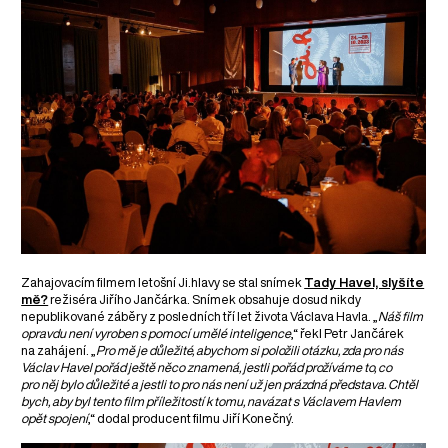
Zahajovacím filmem letošní Ji.hlavy se stal snímek
Tady Havel, slyšíte
mě?
režiséra Jiřího Jančárka. Snímek obsahuje dosud nikdy
nepublikované záběry z posledních tří let života Václava Havla. „
Náš film
opravdu není vyroben s pomocí umělé inteligence
,“ řekl Petr Jančárek
na zahájení. „
Pro mě je důležité, abychom si položili otázku, zda pro nás
Václav Havel pořád ještě něco znamená, jestli pořád prožíváme to, co
pro něj bylo důležité a jestli to pro nás není už jen prázdná představa. Chtěl
bych, aby byl tento film příležitostí k tomu, navázat s Václavem Havlem
opět spojení
,“ dodal producent filmu Jiří Konečný.