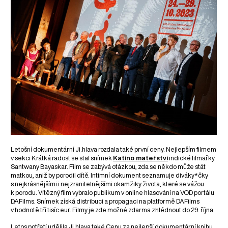
Letošní dokumentární Ji.hlava rozdala také první ceny. Nejlepším filmem
v sekci Krátká radost se stal snímek
Katino mateřství
indické filmařky
Santwany Bayaskar. Film se zabývá otázkou, zda se někdo může stát
matkou, aniž by porodil dítě. Intimní dokument seznamuje diváky*čky
s nejkrásnějšími i nejzranitelnějšími okamžiky života, které se vážou
k porodu. Vítězný film vybralo publikum v online hlasování na VOD portálu
DAFilms. Snímek získá distribuci a propagaci na platformě DAFilms
v hodnotě tří tisíc eur. Filmy je zde možné zdarma zhlédnout do 29. října.
Letos potřetí udělila Ji.hlava také Cenu za nejlepší dokumentární knihu.