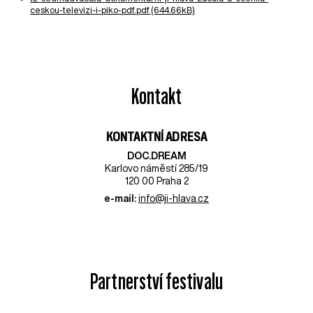
ceskou-televizi-i-piko-pdf.pdf (644.66kB)
Kontakt
KONTAKTNÍ ADRESA
DOC.DREAM​
Karlovo náměstí 285/19
120 00 Praha 2
e-mail:
info@ji-hlava.cz
Partnerství festivalu