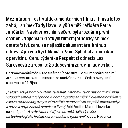
Mezinárodní festival dokumentárních filmů Ji.hlava letos
zahájil snímek Tady Havel, slyšíte mě? režiséra Petra
Jančárka. Na slavnostním večeru byla rozdána první
ocenění. Nejlepším krátkým filmem je indický snímek
o mateřství, cenu za nejlepší dokumentární knihu si
odnesli Apolena Rychlíková a Pavel Šplíchal za publikaci
o pervitinu. Cenu týdeníku Respekt si odnesla Lea
Surovcová za reportáž o duševním zdraví mladých lidí.
Sedmadvacátý ročník Mezinárodního festivalu dokumentárních filmů
Ji.hlava odstartoval. Ji.hlava letos nabízí bezmála čtyři stovky filmů
a potrvá do 29. října.
„
Letošní rok je zlomový v tom, že si svět uvědomil, že do našich životů plně
vstoupila umělá inteligence. Kinematografie se mění. Dokumentární film je
oslavou autencitity, a my si zároveň klademe otázku, co ještě autentické je
a co ne, a co je vlastně pravda ve filmu
,“ řekl ředitel Marek Hovorka
na zahájení. „
A právě autorství je to, co může být odpovědí
na technologické hříčky, kterým budeme vystaveni
,“ dodal Hovorka.