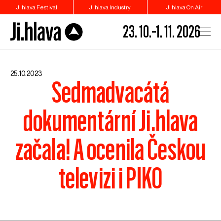
Ji.hlava Festival
Ji.hlava Industry
Ji.hlava On Air
23. 10.–1. 11. 2026
25.10.2023
Sedmadvacátá
dokumentární Ji.hlava
začala! A ocenila Českou
televizi i PIKO