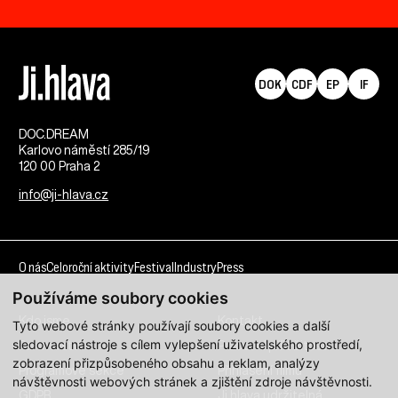
DOK
CDF
EP
IF
DOC.DREAM​
Karlovo náměstí 285/19
120 00 Praha 2
info@ji-hlava.cz
O nás
Celoroční aktivity
Festival
Industry
Press
Používáme soubory cookies
Kdo jsme
Kontakt
Tyto webové stránky používají soubory cookies a další
sledovací nástroje s cílem vylepšení uživatelského prostředí,
Partnerství
Pracovní příležitosti
zobrazení přizpůsobeného obsahu a reklam, analýzy
Programové sekce
Přihlášení filmu
návštěvnosti webových stránek a zjištění zdroje návštěvnosti.
GDPR
Ji.hlava udržitelná