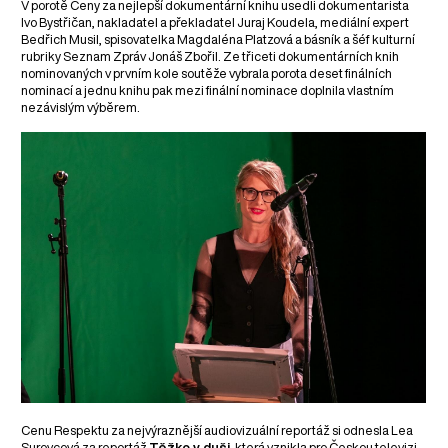
V porotě Ceny za nejlepší dokumentární knihu usedli dokumentarista
Ivo Bystřičan, nakladatel a překladatel Juraj Koudela, mediální expert
Bedřich Musil, spisovatelka Magdaléna Platzová a básník a šéf kulturní
rubriky Seznam Zpráv Jonáš Zbořil. Ze třiceti dokumentárních knih
nominovaných v prvním kole soutěže vybrala porota deset finálních
nominací a jednu knihu pak mezi finální nominace doplnila vlastním
nezávislým výběrem.
Cenu Respektu za nejvýraznější audiovizuální reportáž si odnesla Lea
Surovcová za reportáž
Těžko v duši
, která vznikla pro Českou televizi.