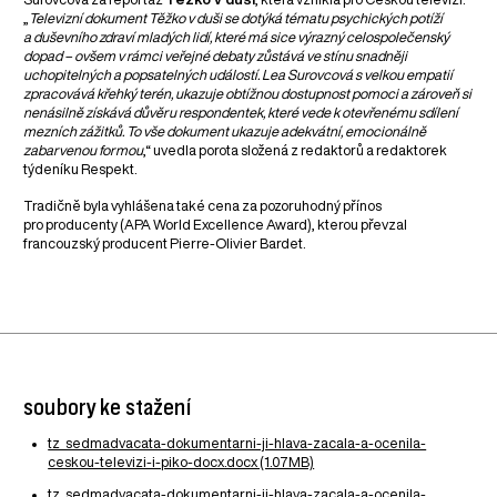
„
Televizní dokument Těžko v duši se dotýká tématu psychických potíží
a duševního zdraví mladých lidí, které má sice výrazný celospolečenský
dopad – ovšem v rámci veřejné debaty zůstává ve stínu snadněji
uchopitelných a popsatelných událostí. Lea Surovcová s velkou empatií
zpracovává křehký terén, ukazuje obtížnou dostupnost pomoci a zároveň si
nenásilně získává důvěru respondentek, které vede k otevřenému sdílení
mezních zážitků. To vše dokument ukazuje adekvátní, emocionálně
zabarvenou formou
,“ uvedla porota složená z redaktorů a redaktorek
týdeníku Respekt.
Tradičně byla vyhlášena také cena za pozoruhodný přínos
pro producenty (APA World Excellence Award), kterou převzal
francouzský producent Pierre-Olivier Bardet.
soubory ke stažení
tz_sedmadvacata-dokumentarni-ji-hlava-zacala-a-ocenila-
ceskou-televizi-i-piko-docx.docx (1.07MB)
tz_sedmadvacata-dokumentarni-ji-hlava-zacala-a-ocenila-