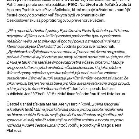
Pětičlenná porota ocenila publikaci
PIKO: Na životech feťáků záleží
Apoleny Rychlíkové a Pavla Šplíchala, která mapuje užívání nejznámější
české drogy od prvních vařičských bytů v komunistickém
Československu až po protidrogovou prevenci ve vězení.
„
Piko, reportážní kniha Apoleny Rychlíkové a Pavla Šplíchala, patří k tomu
nejzajímavějšímu, co v knižní produkci podobného typu v posledních
měsících vyšlo. Je to překvapivě poctivý pokus o zmapování tématu,
kterého se zbytek Česka štítí
,“ zdůvodnila porota své rozhodnutí.
„
Rychlíková se Šplíchalem zaznamenávají neznámé území drog velice
pečlivě. Zachovávají si odstup, ale nikdy zároveň neztrácejí zaujetí pro věc.
Z Pika je tak kniha, která se široce rozprostírá v čase i prostoru. Mapuje
drogovou kulturu v předrevolučním Československu i to, jak s pádem
železné opony najednou pervitin přestal ‚být cool‘ a stal se znakem
outsiderství. Zároveň autoři ukazují, jak různě může vypadat závislost. Že
piko nemusí být jen levná zábava pro lůzu, ale také relaxační droga pro lidi,
u kterých by to čtenář vůbec nečekal
,“ dodává za porotu kulturní
publicista Jonáš Zbořil. Vítěz získá finanční odměnu třicet tisíc korun.
Čestné uznání získala
Máma
Aleny Harciníkové. „
Kniha fotografií
a krátkých textů Máma je bakalářská práce, proto ji porota nezahrnula
do hlavní soutěže. Pro sílu svojí výpovědi a uměleckou originalitu, s níž
zpracovává svůj námět, však stojí za zvláštní zmínku, a porota se proto
rozhodla jí udělit čestné uznání
,“ zdůvodňuje porotkyně Magdaléna
Platzová.