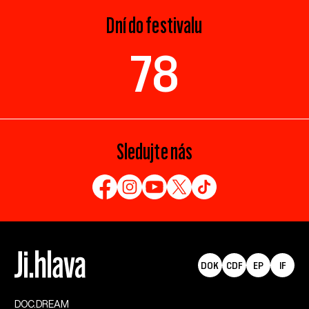
Dní do festivalu
78
Sledujte nás
DOK
CDF
EP
IF
DOC.DREAM​