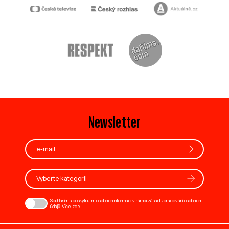
Newsletter
Vyberte kategorii
Souhlasím s poskytnutím osobních informací v rámci zásad zpracování osobních
údajů. Více
zde
.