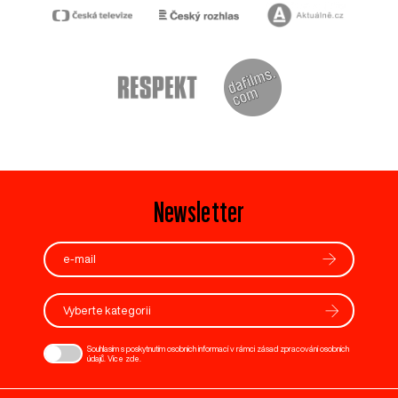
Newsletter
Vyberte kategorii
Souhlasím s poskytnutím osobních informací v rámci zásad zpracování osobních
údajů. Více
zde
.