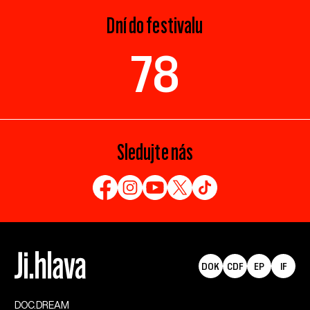
Dní do festivalu
78
Sledujte nás
DOK
CDF
EP
IF
DOC.DREAM​