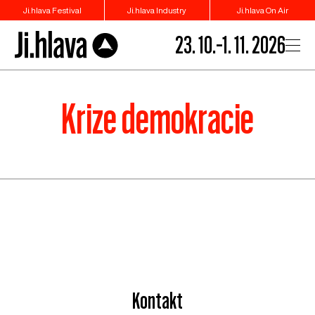
Ji.hlava Festival
Ji.hlava Industry
Ji.hlava On Air
23. 10.–1. 11. 2026
Krize demokracie
Kontakt