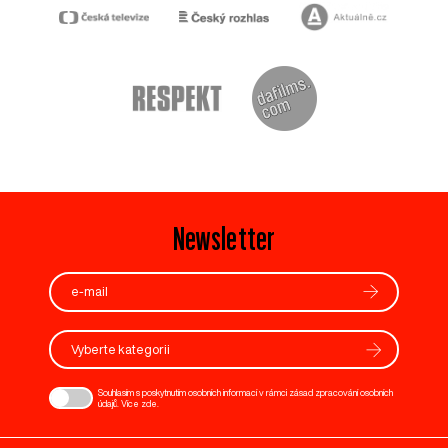
Newsletter
Vyberte kategorii
Souhlasím s poskytnutím osobních informací v rámci zásad zpracování osobních
údajů. Více
zde
.