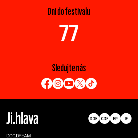
Dní do festivalu
77
Sledujte nás
DOK
CDF
EP
IF
DOC.DREAM​