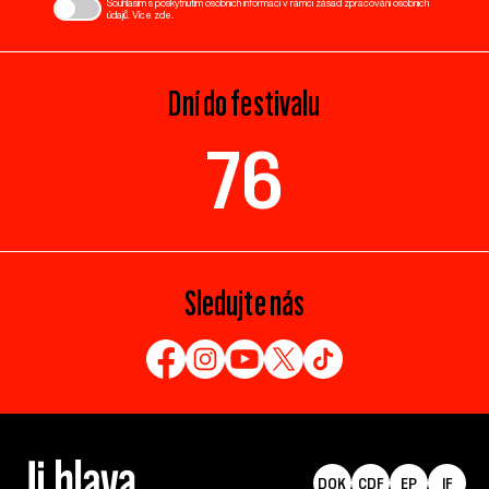
Souhlasím s poskytnutím osobních informací v rámci zásad zpracování osobních
údajů. Více
zde
.
Dní do festivalu
76
Sledujte nás
DOK
CDF
EP
IF