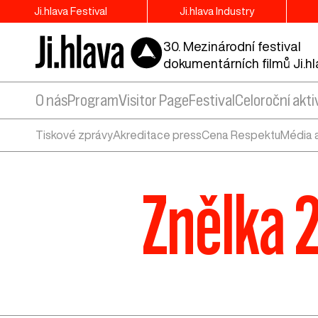
Ji.hlava Festival
Ji.hlava Industry
30. Mezinárodní festival
dokumentárních filmů Ji.h
O nás
Program
Visitor Page
Festival
Celoroční akti
Tiskové zprávy
Akreditace press
Cena Respektu
Média 
Znělka 2