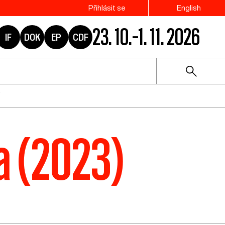
Přihlásit se
English
23. 10.–1. 11. 2026
IF
DOK
EP
CDF
va (2023)