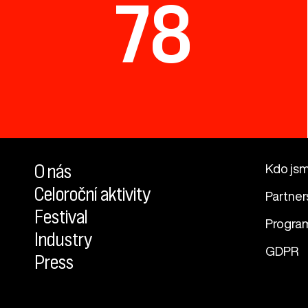
78
O nás
Kdo js
Celoroční aktivity
Partner
Festival
Progra
Industry
GDPR
Press