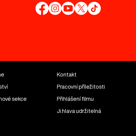
me
Kontakt
ství
Pracovní příležitosti
mové sekce
Přihlášení filmu
Ji.hlava udržitelná