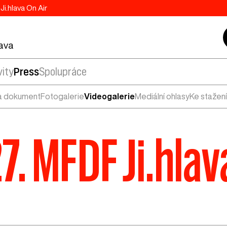
Ji.hlava On Air
lava
vity
Press
Spolupráce
a dokument
Fotogalerie
Videogalerie
Mediální ohlasy
Ke stažení
7. MFDF Ji.hla