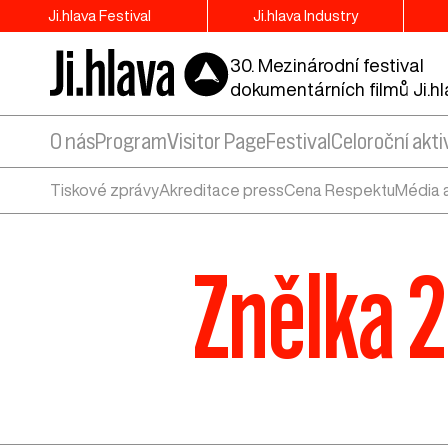
Ji.hlava Festival
Ji.hlava Industry
30. Mezinárodní festival
dokumentárních filmů Ji.h
O nás
Program
Visitor Page
Festival
Celoroční akti
Tiskové zprávy
Akreditace press
Cena Respektu
Média 
Znělka 2