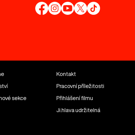
me
Kontakt
ství
Pracovní příležitosti
mové sekce
Přihlášení filmu
Ji.hlava udržitelná