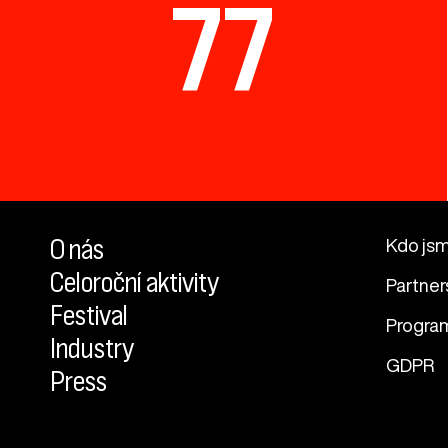
77
O nás
Kdo js
Celoroční aktivity
Partner
Festival
Progra
Industry
GDPR
Press