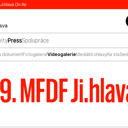
Ji.hlava On Air
lava
vity
Press
Spolupráce
a dokument
Fotogalerie
Videogalerie
Mediální ohlasy
Ke stažení
9. MFDF Ji.hla