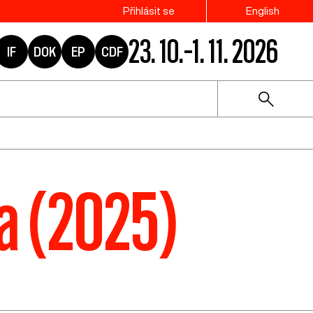
Přihlásit se
English
23. 10.–1. 11. 2026
IF
DOK
EP
CDF
va (2025)