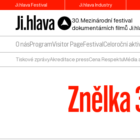
Ji.hlava Festival
Ji.hlava Industry
30. Mezinárodní festival
dokumentárních filmů Ji.h
O nás
Program
Visitor Page
Festival
Celoroční akti
Tiskové zprávy
Akreditace press
Cena Respektu
Média 
Znělka 