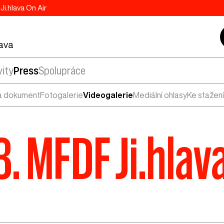
Ji.hlava On Air
lava
vity
Press
Spolupráce
a dokument
Fotogalerie
Videogalerie
Mediální ohlasy
Ke stažení
3. MFDF Ji.hlav