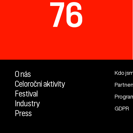
76
O nás
Kdo js
Celoroční aktivity
Partner
Festival
Progra
Industry
GDPR
Press