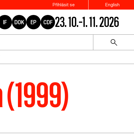
Přihlásit se
English
23. 10.–1. 11. 2026
IF
DOK
EP
CDF
a (1999)