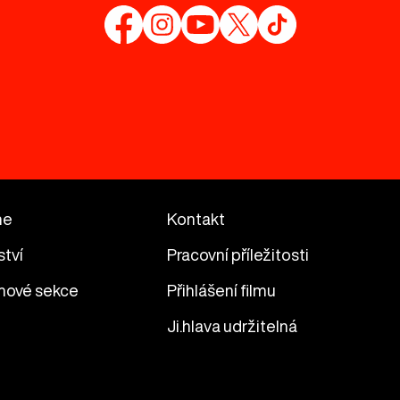
me
Kontakt
ství
Pracovní příležitosti
mové sekce
Přihlášení filmu
Ji.hlava udržitelná