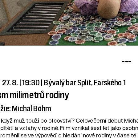
---
 27. 8. | 19:30 | Bývalý bar Split, Farského 1
sm milimetrů rodiny
žie: Michal Böhm
 když muž touží po otcovství? Celovečerní debut Mich
dítěti a vztahy v rodině. Film vznikal šest let jako os
roměnil se ve výpověď o hledání nové rodiny v čase té 