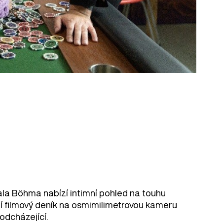
ala Böhma nabízí intimní pohled na touhu
obní filmový deník na osmimilimetrovou kameru
odcházející.