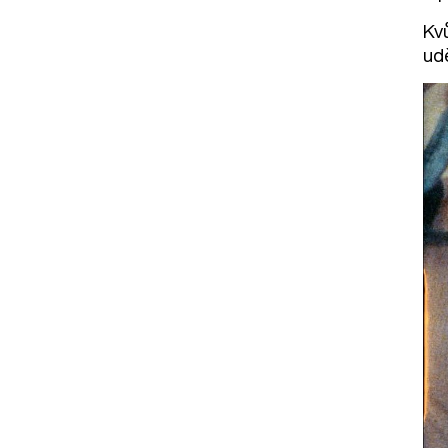
Kv
ud