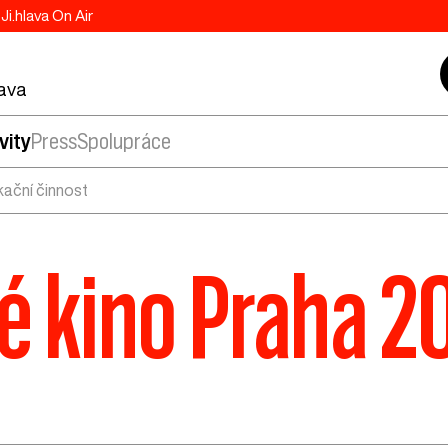
Ji.hlava On Air
lava
vity
Press
Spolupráce
kační činnost
vé kino Praha 2