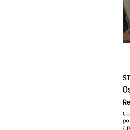
ST
O
Re
Co
po 
a p