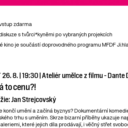
vstup zdarma
diskuze s tvůrci*kyněmi po vybraných projekcích
vé kino je součástí doprovodného programu MFDF Ji.hl
 26. 8. | 19:30 | Ateliér umělce z filmu – Dante
á to cenu?!
žie: Jan Strejcovský
e končí umění a začíná byznys? Dokumentární komedie 
ského trhu s uměním. Skrze bizarní příběhy ukazuje na
aleriemi, které jejich díla prodávají, i věčný střet svo