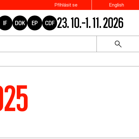
Přihlásit se
English
23. 10.–1. 11. 2026
IF
DOK
EP
CDF
025