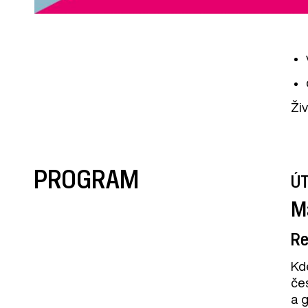
Ži
PROGRAM
ÚT
M
Re
Kd
če
a g