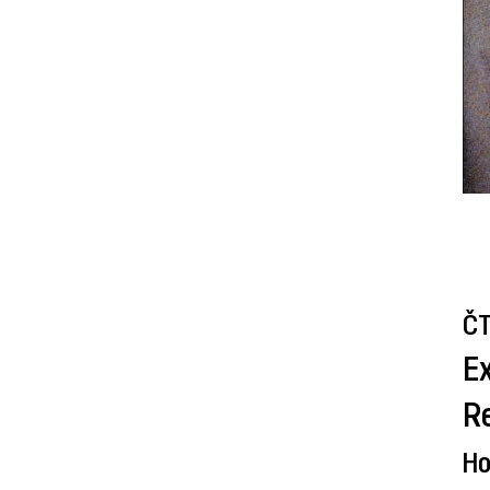
ČT
Ex
R
Ho