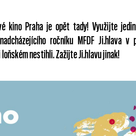
vé kino Praha je opět tady! Využijte jed
nadcházejícího ročníku MFDF Ji.hlava v p
i loňském nestihli. Zažijte Ji.hlavu jinak!