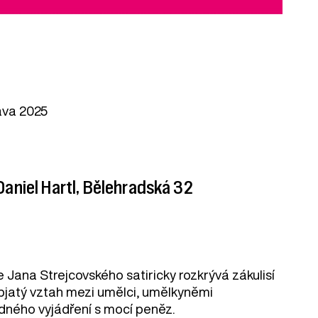
ava 2025
 Daniel Hartl, Bělehradská 32
Jana Strejcovského satiricky rozkrývá zákulisí
pjatý vztah mezi umělci, umělkyněmi
bodného vyjádření s mocí peněz.