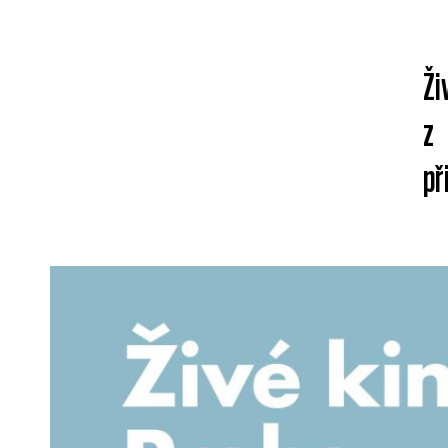
Ži
z 
př