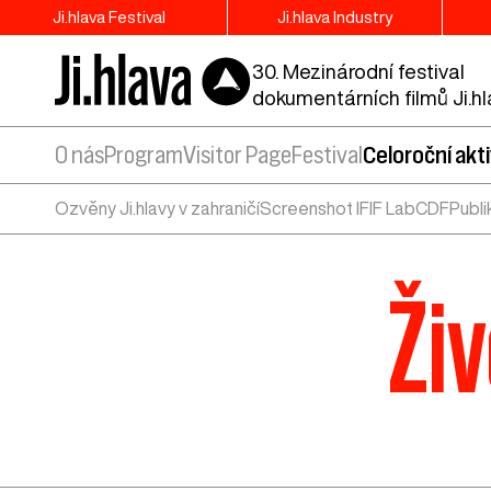
Ji.hlava Festival
Ji.hlava Industry
30. Mezinárodní festival
dokumentárních filmů Ji.h
O nás
Program
Visitor Page
Festival
Celoroční akti
Ozvěny Ji.hlavy v zahraničí
Screenshot IF
IF Lab
CDF
Publi
Ži