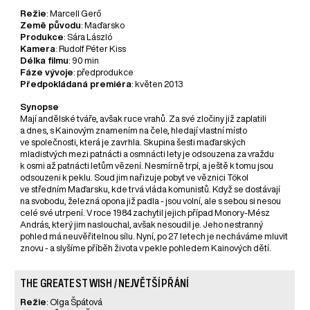
Režie
: Marcell Gerő
Země původu
: Maďarsko
Produkce
: Sára László
Kamera
: Rudolf Péter Kiss
Délka filmu
: 90 min
Fáze vývoje
: předprodukce
Předpokládaná premiéra
: květen 2013
Synopse
Mají andělské tváře, avšak ruce vrahů. Za své zločiny již zaplatili
a dnes, s Kainovým znamením na čele, hledají vlastní místo
ve společnosti, která je zavrhla. Skupina šesti maďarských
mladistvých mezi patnácti a osmnácti lety je odsouzena za vraždu
k osmi až patnácti letům vězení. Nesmírně trpí, a ještě k tomu jsou
odsouzeni k peklu. Soud jim nařizuje pobyt ve věznici Tökol
ve středním Maďarsku, kde trvá vláda komunistů. Když se dostávají
na svobodu, železná opona již padla - jsou volní, ale s sebou si nesou
celé své utrpení. V roce 1984 zachytil jejich případ Monory-Mész
András, který jim naslouchal, avšak nesoudil je. Jeho nestranný
pohled má neuvěřitelnou sílu. Nyní, po 27 letech je necháváme mluvit
znovu - a slyšíme příběh života v pekle pohledem Kainových dětí.
THE GREATEST WISH / NEJVĚTŠÍ PŘÁNÍ
Režie
: Olga Špátová