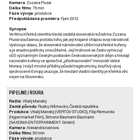
Kamera
: Zuzana Piussi
Délka filmu
: 75 min
Fáze vývoje
: produkce
Předpokládaná premiéra
: říjen 2012
Synopse
Ve filmu Křehká identita hledá osobitá slovenská režisérka Zuzana
Piussi současnou podobu toho, jak její krajané chápou svoji národnost.
Vyslovuje obavu, že slovenské národnostní cítění má křehké kořeny
a je snadno politicky zneužitelné. Její hrdinové se často vymezují
vůči významným českým postavám československých dějin a hledají
nacionální kořeny ve společné „přednacionální“ minulosti Velké
Moravy. I když mnohé příběhy působí tragikomicky, bouřlivý vývoj
sjednocené Evropy ukazuje, že hledání vlastní identity je křehká věc
nejen na Slovensku.
PIPELINE / ROURA
Režie
: Vitalij Manskij
Země původu
: Rusko, Německo, Česká republika
Produkce
: Vitalij Manskij (VERTOV STUDIO), Filip Remunda
(Hypermarket Film), Simone Baumann Baumann
(SAXONIA ENTERTAINMENT GmbH)
Kamera
: Alexandra Ivanova
Délka filmu:
90 min
Fáze vývoje
: produkce