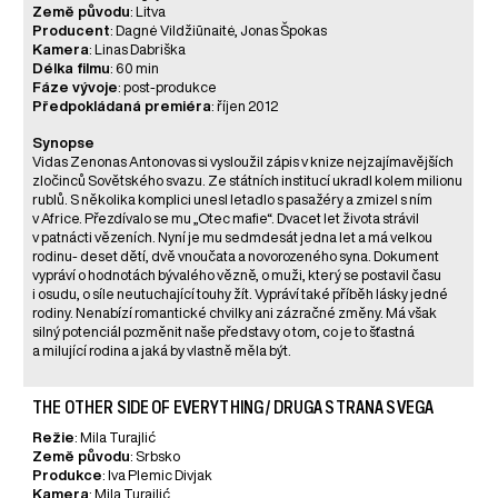
Země původu
: Litva
Producent
: Dagnė Vildžiūnaitė, Jonas Špokas
Kamera
: Linas Dabriška
Délka filmu
: 60 min
Fáze vývoje
: post-produkce
Předpokládaná premiéra
: říjen 2012
Synopse
Vidas Zenonas Antonovas si vysloužil zápis v knize nejzajímavějších
zločinců Sovětského svazu. Ze státních institucí ukradl kolem milionu
rublů. S několika komplici unesl letadlo s pasažéry a zmizel s ním
v Africe. Přezdívalo se mu „Otec mafie“. Dvacet let života strávil
v patnácti vězeních. Nyní je mu sedmdesát jedna let a má velkou
rodinu- deset dětí, dvě vnoučata a novorozeného syna. Dokument
vypráví o hodnotách bývalého vězně, o muži, který se postavil času
i osudu, o síle neutuchající touhy žít. Vypráví také příběh lásky jedné
rodiny. Nenabízí romantické chvilky ani zázračné změny. Má však
silný potenciál pozměnit naše představy o tom, co je to šťastná
a milující rodina a jaká by vlastně měla být.
THE OTHER SIDE OF EVERYTHING / DRUGA STRANA SVEGA
Režie
: Mila Turajlić
Země původu
: Srbsko
Produkce
: Iva Plemic Divjak
Kamera
: Mila Turajlić