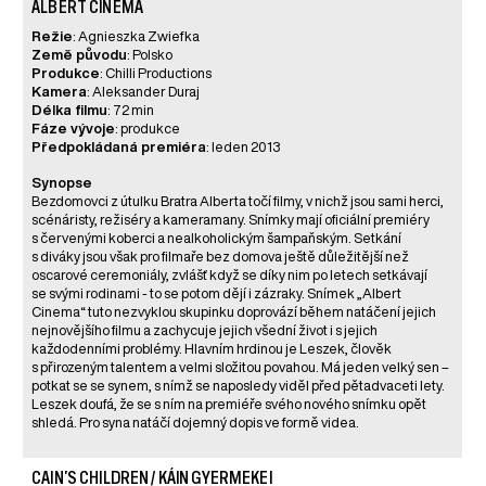
ALBERT CINEMA
Režie
: Agnieszka Zwiefka
Země původu
: Polsko
Produkce
: Chilli Productions
Kamera
: Aleksander Duraj
Délka filmu
: 72 min
Fáze vývoje
: produkce
Předpokládaná premiéra
: leden 2013
Synopse
Bezdomovci z útulku Bratra Alberta točí filmy, v nichž jsou sami herci,
scénáristy, režiséry a kameramany. Snímky mají oficiální premiéry
s červenými koberci a nealkoholickým šampaňským. Setkání
s diváky jsou však pro filmaře bez domova ještě důležitější než
oscarové ceremoniály, zvlášť když se díky nim po letech setkávají
se svými rodinami - to se potom dějí i zázraky. Snímek „Albert
Cinema“ tuto nezvyklou skupinku doprovází během natáčení jejich
nejnovějšího filmu a zachycuje jejich všední život i s jejich
každodenními problémy. Hlavním hrdinou je Leszek, člověk
s přirozeným talentem a velmi složitou povahou. Má jeden velký sen –
potkat se se synem, s nímž se naposledy viděl před pětadvaceti lety.
Leszek doufá, že se s ním na premiéře svého nového snímku opět
shledá. Pro syna natáčí dojemný dopis ve formě videa.
CAIN'S CHILDREN / KÁIN GYERMEKEI