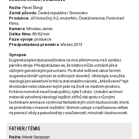
Režie
: Pavel Štingl
Země původu
: Česká republika / Slovensko
Produkce
: Jiří Konečný; K2, endorfilm, Česká televize, Punkchart
Films
Kamera
: Miroslav Janek
Délka filmu
: 80/52 min
Fáze vývoje
: produkce
Předpokládaná premiéra
: březen 2013
Synopse
Eugenika byla kdysi považována za více přelomovou než vynález
parního stroje. Předpokládalo se, že lidstvo může uchránit před
vážnými genetickými poruchami. Po druhé světové válce termín
eugenika téměř vymizel ze světových slovníků. Věda byla zneužita
ideologií pro selektivní kritéria dokonalého národa. „Méněcenní“ byli
likvidováni nebo zbaveni svých práv na život ve vlastním prostoru.
Kritéria nicméně neurčovali politici, nýbrž vědci. Unikátní archivní
materiál vytvořený ideologií lepších zítřků dal spolu s různými
technikami animace vzniknout fantastickým vizím budoucnosti, která
se proměnila v masové vraždění. Snímek usiluje o nadčasovou reflexi
na pomezí vědy a pseudovědy v současnosti, minulosti i budoucnosti.
FATHER / TÉVAS
Režie
: Marat Sargsyan