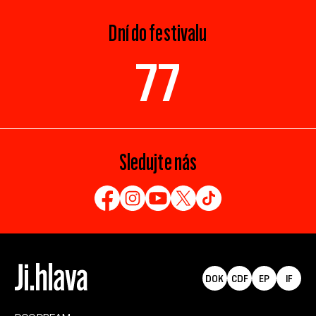
Dní do festivalu
77
Sledujte nás
DOK
CDF
EP
IF