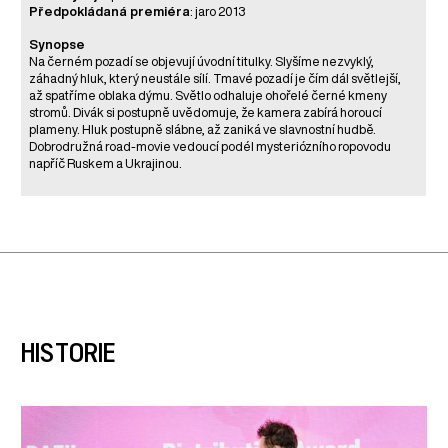
Předpokládaná premiéra
: jaro 2013
Synopse
Na černém pozadí se objevují úvodní titulky. Slyšíme nezvyklý,
záhadný hluk, který neustále sílí. Tmavé pozadí je čím dál světlejší,
až spatříme oblaka dýmu. Světlo odhaluje ohořelé černé kmeny
stromů. Divák si postupně uvědomuje, že kamera zabírá horoucí
plameny. Hluk postupně slábne, až zaniká ve slavnostní hudbě.
Dobrodružná road-movie vedoucí podél mysteriózního ropovodu
napříč Ruskem a Ukrajinou.
HISTORIE