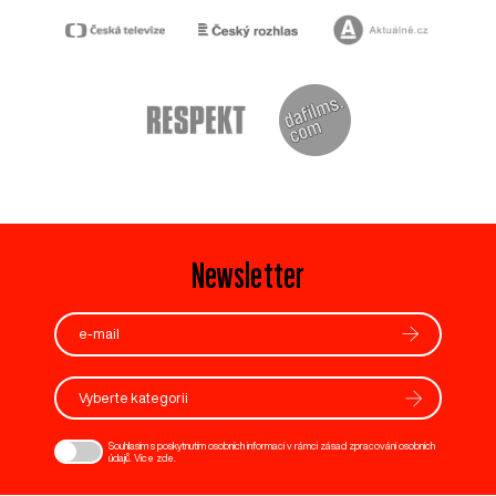
Newsletter
Vyberte kategorii
Souhlasím s poskytnutím osobních informací v rámci zásad zpracování osobních
údajů. Více
zde
.