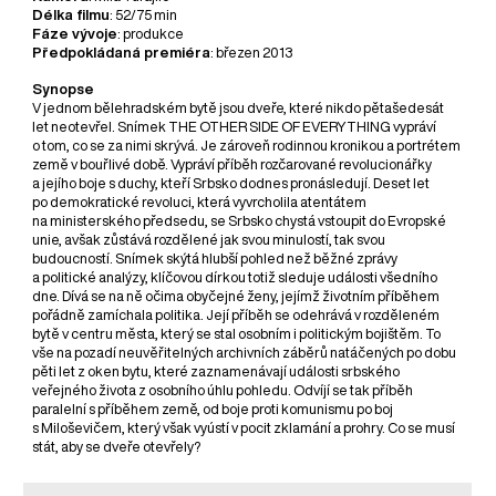
Délka filmu
: 52/75 min
Fáze vývoje
: produkce
Předpokládaná premiéra
: březen 2013
Synopse
V jednom bělehradském bytě jsou dveře, které nikdo pětašedesát
let neotevřel. Snímek THE OTHER SIDE OF EVERYTHING vypráví
o tom, co se za nimi skrývá. Je zároveň rodinnou kronikou a portrétem
země v bouřlivé době. Vypráví příběh rozčarované revolucionářky
a jejího boje s duchy, kteří Srbsko dodnes pronásledují. Deset let
po demokratické revoluci, která vyvrcholila atentátem
na ministerského předsedu, se Srbsko chystá vstoupit do Evropské
unie, avšak zůstává rozdělené jak svou minulostí, tak svou
budoucností. Snímek skýtá hlubší pohled než běžné zprávy
a politické analýzy, klíčovou dírkou totiž sleduje události všedního
dne. Dívá se na ně očima obyčejné ženy, jejímž životním příběhem
pořádně zamíchala politika. Její příběh se odehrává v rozděleném
bytě v centru města, který se stal osobním i politickým bojištěm. To
vše na pozadí neuvěřitelných archivních záběrů natáčených po dobu
pěti let z oken bytu, které zaznamenávají události srbského
veřejného života z osobního úhlu pohledu. Odvíjí se tak příběh
paralelní s příběhem země, od boje proti komunismu po boj
s Miloševičem, který však vyústí v pocit zklamání a prohry. Co se musí
stát, aby se dveře otevřely?