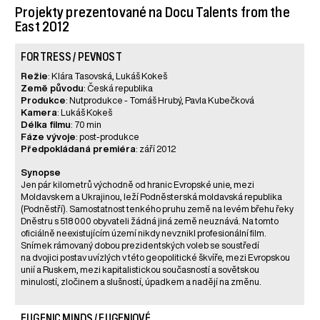
Projekty prezentované na Docu Talents from the
East 2012
FORTRESS / PEVNOST
Režie
: Klára Tasovská, Lukáš Kokeš
Země původu
: Česká republika
Produkce
: Nutprodukce - Tomáš Hrubý, Pavla Kubečková
Kamera
: Lukáš Kokeš
Délka filmu
: 70 min
Fáze vývoje
: post-produkce
Předpokládaná premiéra
: září 2012
Synopse
Jen pár kilometrů východně od hranic Evropské unie, mezi
Moldavskem a Ukrajinou, leží Podněsterská moldavská republika
(Podněstří). Samostatnost tenkého pruhu země na levém břehu řeky
Dněstru s 518 000 obyvateli žádná jiná země neuznává. Na tomto
oficiálně neexistujícím území nikdy nevznikl profesionální film.
Snímek rámovaný dobou prezidentských voleb se soustředí
na dvojici postav uvízlých v této geopolitické škvíře, mezi Evropskou
unií a Ruskem, mezi kapitalistickou současností a sovětskou
minulostí, zločinem a slušností, úpadkem a nadějí na změnu.
EUGENIC MINDS / EUGENIOVÉ