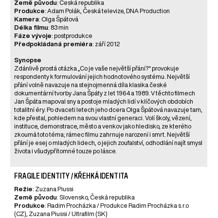
Země původu
: Česká republika
Produkce
: Adam Polák, Česká televize, DNA Production
Kamera
: Olga Špátová
Délka filmu
: 83 min
Fáze vývoje
: postprodukce
Předpokládaná premiéra
: září 2012
Synopse
Zdánlivě prostá otázka „Co je vaše největší přání?“ provokuje
respondenty k formulování jejich hodnotového systému. Největší
přání volně navazuje na stejnojmenná díla klasika české
dokumentární tvorby Jana Špáty z let 1964 a 1989. V těchto filmech
Jan Špáta mapoval sny a postoje mladých lidí v klíčových obdobích
totalitní éry. Po dvaceti letech jeho dcera Olga Špátová navazuje tam,
kde přestal, pohledem na svou vlastní generaci. Volí školy, vězení,
instituce, demonstrace, město a venkov jako hledisko, ze kterého
zkoumá toto téma; rámec filmu zahrnuje narození i smrt. Největší
přání je esej o mladých lidech, o jejich zoufalství, odhodlání najít smysl
života i všudypřítomné touze po lásce.
FRAGILE IDENTITY / KŘEHKÁ IDENTITA
Režie
: Zuzana Piussi
Země původu
: Slovensko, Česká republika
Produkce
: Radim Procházka / Produkce Radim Procházka s.r.o
(CZ), Zuzana Piussi / Ultrafilm (SK)