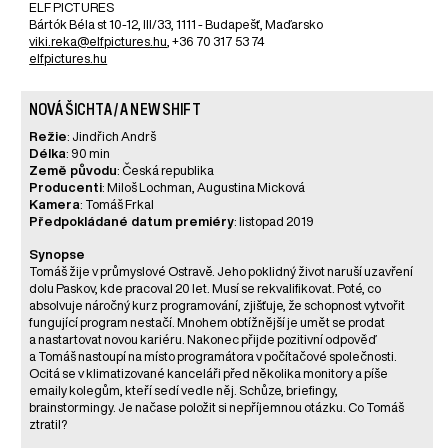
ELF PICTURES
Bártók Béla st 10-12, III/33, 1111 - Budapešť, Maďarsko
viki.reka@elfpictures.hu
, +36 70 317 53 74
elfpictures.hu
NOVÁ ŠICHTA / A NEW SHIFT
Režie
: Jindřich Andrš
Délka
: 90 min
Země původu
: Česká republika
Producenti
: Miloš Lochman, Augustina Micková
Kamera
: Tomáš Frkal
Předpokládané datum premiéry
: listopad 2019
Synopse
Tomáš žije v průmyslové Ostravě. Jeho poklidný život naruší uzavření
dolu Paskov, kde pracoval 20 let. Musí se rekvalifikovat. Poté, co
absolvuje náročný kurz programování, zjišťuje, že schopnost vytvořit
fungující program nestačí. Mnohem obtížnější je umět se prodat
a nastartovat novou kariéru. Nakonec přijde pozitivní odpověď
a Tomáš nastoupí na místo programátora v počítačové společnosti.
Ocitá se v klimatizované kanceláři před několika monitory a píše
emaily kolegům, kteří sedí vedle něj. Schůze, briefingy,
brainstormingy. Je načase položit si nepříjemnou otázku. Co Tomáš
ztratil?