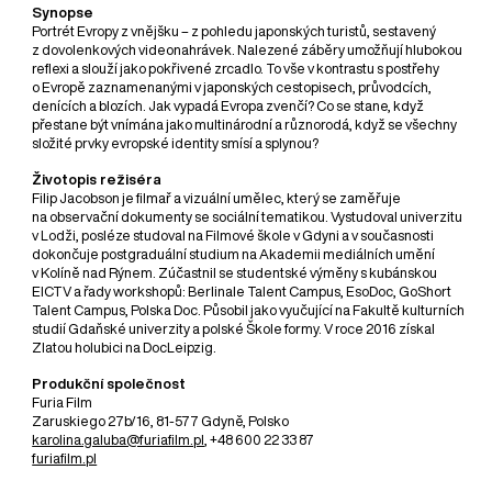
Synopse
Portrét Evropy z vnějšku – z pohledu japonských turistů, sestavený
z dovolenkových videonahrávek. Nalezené záběry umožňují hlubokou
reflexi a slouží jako pokřivené zrcadlo. To vše v kontrastu s postřehy
o Evropě zaznamenanými v japonských cestopisech, průvodcích,
denících a blozích. Jak vypadá Evropa zvenčí? Co se stane, když
přestane být vnímána jako multinárodní a různorodá, když se všechny
složité prvky evropské identity smísí a splynou?
Životopis režiséra
Filip Jacobson je filmař a vizuální umělec, který se zaměřuje
na observační dokumenty se sociální tematikou. Vystudoval univerzitu
v Lodži, posléze studoval na Filmové škole v Gdyni a v současnosti
dokončuje postgraduální studium na Akademii mediálních umění
v Kolíně nad Rýnem. Zúčastnil se studentské výměny s kubánskou
EICTV a řady workshopů: Berlinale Talent Campus, EsoDoc, GoShort
Talent Campus, Polska Doc. Působil jako vyučující na Fakultě kulturních
studií Gdaňské univerzity a polské Škole formy. V roce 2016 získal
Zlatou holubici na DocLeipzig.
Produkční společnost
Furia Film
Zaruskiego 27b/16, 81-577 Gdyně, Polsko
karolina.galuba@furiafilm.pl
, +48 600 22 33 87
furiafilm.pl