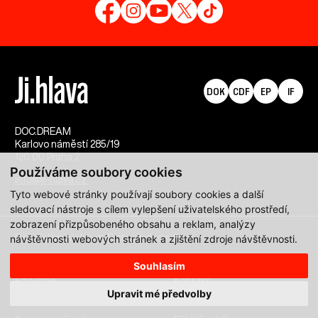
DOK
CDF
EP
IF
DOC.DREAM​
Karlovo náměstí 285/19
120 00 Praha 2
Používáme soubory cookies
info@ji-hlava.cz
Tyto webové stránky používají soubory cookies a další
sledovací nástroje s cílem vylepšení uživatelského prostředí,
zobrazení přizpůsobeného obsahu a reklam, analýzy
O nás
Celoroční aktivity
Festival
Industry
Press
návštěvnosti webových stránek a zjištění zdroje návštěvnosti.
Souhlasím
Kdo jsme
Kontakt
Upravit mé předvolby
Partnerství
Pracovní příležitosti