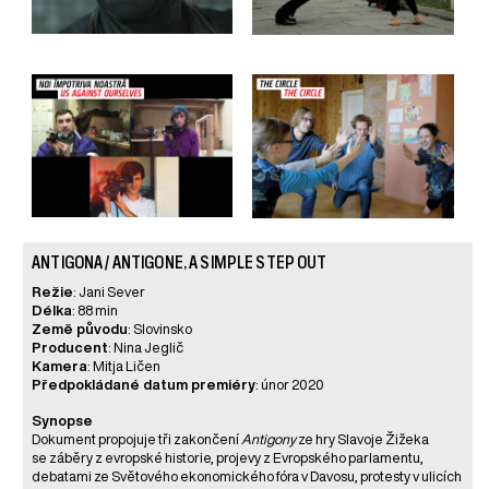
ANTIGONA / ANTIGONE, A SIMPLE STEP OUT
Režie
: Jani Sever
Délka
: 88 min
Země původu
: Slovinsko
Producent
: Nina Jeglič
Kamera
: Mitja Ličen
Předpokládané datum premiéry
: únor 2020
Synopse
Dokument propojuje tři zakončení
Antigony
ze hry Slavoje Žižeka
se záběry z evropské historie, projevy z Evropského parlamentu,
debatami ze Světového ekonomického fóra v Davosu, protesty v ulicích