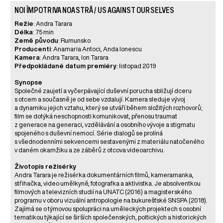
NOI ÎMPOTRIVA NOASTRĂ / US AGAINST OURSELVES
Režie
: Andra Tarara
Délka
: 75 min
Země původu
: Rumunsko
Producenti
: Anamaria Antoci, Anda Ionescu
Kamera
: Andra Tarara, Ion Tarara
Předpokládané datum premiéry
: listopad 2019
Synopse
Společné zaujetí a vyčerpávající duševní porucha sbližují dceru
s otcem a současně je od sebe vzdalují. Kamera sleduje vývoj
a dynamiku jejich vztahu, který se utváří během složitých rozhovorů;
film se dotýká neschopnosti komunikovat, přenosu traumat
z generace na generaci, vzdělávání a osobního vývoje a stigmatu
spojeného s duševní nemocí. Série dialogů se prolíná
s všednodenními sekvencemi sestavenými z materiálu natočeného
v daném okamžiku a ze záběrů z otcova videoarchivu.
Životopis režisérky
Andra Tarara je režisérka dokumentárních filmů, kameramanka,
střihačka, video umělkyně, fotografka a aktivistka. Je absolventkou
filmových a televizních studií na UNATC (2016) a magisterského
programu v oboru vizuální antropologie na bukurešťské SNSPA (2018).
Zajímá se o týmovou spolupráci na uměleckých projektech s osobní
tematikou týkající se širších společenských, poltických a historických