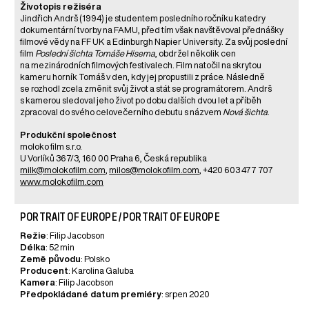
Životopis režiséra
Jindřich Andrš (1994) je studentem posledního ročníku katedry
dokumentární tvorby na FAMU, před tím však navštěvoval přednášky
filmové vědy na FF UK a Edinburgh Napier University. Za svůj poslední
film
Poslední šichta Tomáše Hisema
, obdržel několik cen
na mezinárodních filmových festivalech. Film natočil na skrytou
kameru horník Tomáš v den, kdy jej propustili z práce. Následně
se rozhodl zcela změnit svůj život a stát se programátorem. Andrš
s kamerou sledoval jeho život po dobu dalších dvou let a příběh
zpracoval do svého celovečerního debutu s názvem
Nová šichta
.
Produkční společnost
moloko film s.r.o.
U Vorlíků 367/3, 160 00 Praha 6, Česká republika
milk@molokofilm.com
,
milos@molokofilm.com
, +420 603 477 707
www.molokofilm.com
PORTRAIT OF EUROPE / PORTRAIT OF EUROPE
Režie
: Filip Jacobson
Délka
: 52 min
Země původu
: Polsko
Producent
: Karolina Galuba
Kamera
: Filip Jacobson
Předpokládané datum premiéry
: srpen 2020