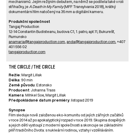
mechanismů. Jejím režijním debutem, na němž se podílela také v roli
střihačky, je
A Death In My Family
(MFF Transylvania 2018), krátký
dokumentární film natočený na 35 mm a digitální kameru.
Produkční společnost
Tangaj Production
12-14 Constantin Budisteanu, budova C1, 1. patro, apt.11, Bukurešť,
Rumunsko
anamaria@tangajproduction.com
,
anda@tangajproduction.com
, +407
401 556 02
tangajproduction.com
THE CIRCLE / THE CIRCLE
Režie
: Margit Lillak
Délka
: 90 min
Země původu
: Estonsko
Producent
: Johanna Trass
Kamera
: Mihkel Soe, Margit Lillak
Předpokládané datum premiéry
: listopad 2019
Synopse
Film sleduje nově založenou eko-komunitu od jejích zářných začátků
v roce 2014 až po apokalyptický rozpad v roce 2019. Skupina dospělých
a jejich dětí vystoupí z moderní společnosti a skoncuje se základními
pilíři tradičního života: s nukleární rodinou, vztahy i vzděláváním.