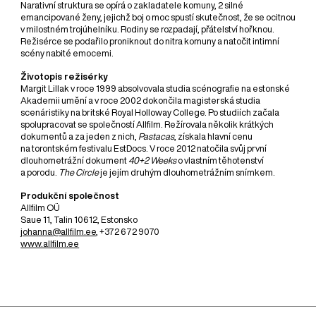
Narativní struktura se opírá o zakladatele komuny, 2 silné
emancipované ženy, jejichž boj o moc spustí skutečnost, že se ocitnou
v milostném trojúhelníku. Rodiny se rozpadají, přátelství hořknou.
Režisérce se podařilo proniknout do nitra komuny a natočit intimní
scény nabité emocemi.
Životopis režisérky
Margit Lillak v roce 1999 absolvovala studia scénografie na estonské
Akademii umění a v roce 2002 dokončila magisterská studia
scenáristiky na britské Royal Holloway College. Po studiích začala
spolupracovat se společností Allfilm. Režírovala několik krátkých
dokumentů a za jeden z nich,
Pastacas
, získala hlavní cenu
na torontském festivalu EstDocs. V roce 2012 natočila svůj první
dlouhometrážní dokument
40+2 Weeks
o vlastním těhotenství
a porodu.
The Circle
je jejím druhým dlouhometrážním snímkem.
Produkční společnost
Allfilm OÜ
Saue 11, Talin 10612, Estonsko
johanna@allfilm.ee
, +372 672 9070
www.allfilm.ee