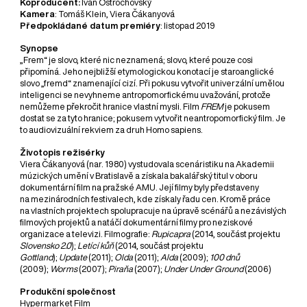
Koproducent:
Ivan Ostrochovský
Kamera
: Tomáš Klein, Viera Čákanyová
Předpokládané datum premiéry
: listopad 2019
Synopse
„Frem“ je slovo, které nic neznamená; slovo, které pouze cosi
připomíná. Jeho nejbližší etymologickou konotací je staroanglické
slovo „fremd“ znamenající cizí. Při pokusu vytvořit univerzální umělou
inteligenci se nevyhneme antropomorfickému uvažování, protože
nemůžeme překročit hranice vlastní mysli. Film
FREM
je pokusem
dostat se za tyto hranice; pokusem vytvořit neantropomorfický film. Je
to audiovizuální rekviem za druh Homo sapiens.
Životopis režisérky
Viera Čákanyová (nar. 1980) vystudovala scenáristiku na Akademii
múzických umění v Bratislavě a získala bakalářský titul v oboru
dokumentární film na pražské AMU. Její filmy byly představeny
na mezinárodních festivalech, kde získaly řadu cen. Kromě práce
na vlastních projektech spolupracuje na úpravě scénářů a nezávislých
filmových projektů a natáčí dokumentární filmy pro neziskové
organizace a televizi. Filmografie:
Rupicapra
(2014, součást projektu
Slovensko 2.0
);
Letící kůň
(2014, součást projektu
Gottland
);
Update
(2011);
Olda
(2011);
Alda
(2009);
100 dnů
(2009);
Worms
(2007);
Piraňa
(2007);
Under Under Ground
(2006)
Produkční společnost
Hypermarket Film