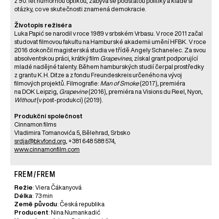
z 90. let humornou optikou, zabývá se podstatou politiky a klade si
otázky, co ve skutečnosti znamená demokracie.
Životopis režiséra
Luka Papić se narodil v roce 1989 v srbském Vrbasu. V roce 2011 začal
studovat filmovou fakultu na Hamburské akademii umění HFBK. V roce
2016 dokončil magisterská studia ve třídě Angely Schanelec. Za svou
absolventskou práci, krátký film
Grapevines
, získal grant podporující
mladé nadějné talenty. Během hamburských studií čerpal prostředky
z grantu K.H. Ditze a z fondu Freundeskreis určeného na vývoj
filmových projektů. Filmografie:
Man of Smoke
(2017), premiéra
na DOK Leipzig,
Grapevine
(2016), premiéra na Visions du Reel, Nyon,
Without
(v post-produkci) (2019).
Produkční společnost
Cinnamon films
Vladimira Tomanovića 5, Bělehrad, Srbsko
srdja@bkvfond.org
, +381 648 588 574,
www.cinnamonfilm.com
FREM / FREM
Režie
: Viera Čákanyová
Délka
: 73 min
Země původu
: Česká republika
Producent
: Nina Numankadić