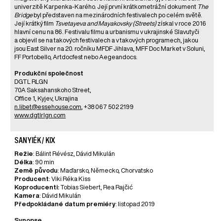
univerzitě Karpenka-Karého. Její první krátkometrážní dokument
The
Bridge
byl představen na mezinárodních festivalech po celém světě.
Její krátký film
Tsvetayeva and Mayakovsky (Streets)
získal v roce 2016
hlavní cenu na 86. Festivalu filmu a urbanismu v ukrajinské Slavutyči
a objevil se na takových festivalech a v takových programech, jakou
jsou East Silver na 20. ročníku MFDF Jihlava, MFF Doc Market v Soluni,
FF Portobello, Artdocfest nebo Aegeandocs.
Produkční společnost
DGTL RLGN
70A Saksahanskoho Street,
Office 1, Kyjev, Ukrajina
n.libet@essehouse.com
, +38 067 502 2199
www.dgtlrlgn.com
SANYIÉK / KIX
Režie
: Bálint Révész, Dávid Mikulán
Délka
: 90 min
Země původu
: Maďarsko, Německo, Chorvatsko
Producent
: Viki Réka Kiss
Koproducenti:
Tobias Siebert, Rea Rajčić
Kamera
: Dávid Mikulán
Předpokládané datum premiéry
: listopad 2019
Synopse