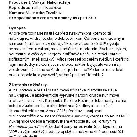
Producent
: Maksym Nakonechnyi
Koproducent:
Ilona Bicevska
Kamera
: Viacheslav Tsvetkov
Předpokládané datum premiéry
: listopad 2019
Synopse
Andrejova rodina se na útěku před syrským konfliktem ocitá
na Ukrajině. Andrej se stane dobrovolníkem Červeného kříže a nyní
sám pomáhá lidem v tzv. šedé, válkou rozvrácené zóně. Pohybuje
se mezi mírem a válkou, mezi tradičním a moderním životním stylem,
neutralitou a vášnivými idejemi a střídavě udržuje a ztrácí kontakt
s příbuznými, kteří jsou kvůli válce rozesetí po celém světě. Někteří trpí
jejími následky, někteří jsou na útěku, někteří bojují, ale všichni žijí
v šedé zóně. Dostane se Andrej za její hranice? Podaří se mu udělat
první dospělé kroky ve světě, v němž postrádá identitu?
Životopis režisérky
Alina Gorlova je režisérka a filmová střihačka. Narodila se a žije
na Ukrajině. Je absolventkou Kyjevské národní divadelní, filmové
a televizní univerzity Karpenka-Karého. Režíruje dokumenty, ale má
bohaté zkušenosti také s krátkými hranými filmy a se sociální
i komerční reklamou. V roce 2016 představila svůj první
dlouhometrážní dokument
Cholodnyj Jar. Intro.
, který se objevil na MFF
v ukrajinské Oděse a moskevském Artdocfestu. Její druhý film
Bez viditelných příznaků
získal 4 ceny na festivalu Docudays a cenu
MDR za výjimečný východoevropský snímek v mezinárodní soutěži
na DokLeipzig18.