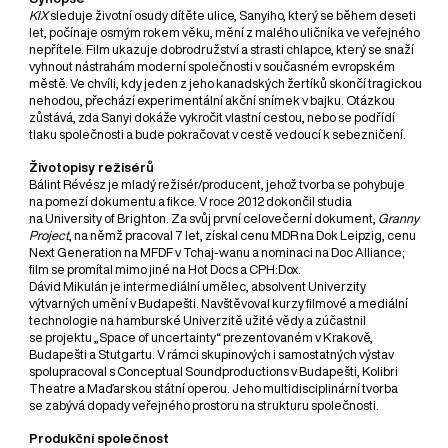
KIX
sleduje životní osudy dítěte ulice, Sanyiho, který se během deseti
let, počínaje osmým rokem věku, mění z malého uličníka ve veřejného
nepřítele. Film ukazuje dobrodružství a strasti chlapce, který se snaží
vyhnout nástrahám moderní společnosti v současném evropském
městě. Ve chvíli, kdy jeden z jeho kanadských žertíků skončí tragickou
nehodou, přechází experimentální akční snímek v bajku. Otázkou
zůstává, zda Sanyi dokáže vykročit vlastní cestou, nebo se podřídí
tlaku společnosti a bude pokračovat v cestě vedoucí k sebezničení.
Životopisy režisérů
Bálint Révész je mladý režisér/producent, jehož tvorba se pohybuje
na pomezí dokumentu a fikce. V roce 2012 dokončil studia
na University of Brighton. Za svůj první celovečerní dokument,
Granny
Project
, na němž pracoval 7 let, získal cenu MDR na Dok Leipzig, cenu
Next Generation na MFDF v Tchaj-wanu a nominaci na Doc Alliance;
film se promítal mimo jiné na Hot Docs a CPH:Dox.
Dávid Mikulán je intermediální umělec, absolvent Univerzity
výtvarných umění v Budapešti. Navštěvoval kurzy filmové a mediální
technologie na hamburské Univerzitě užité vědy a zúčastnil
se projektu „Space of uncertainty“ prezentovaném v Krakově,
Budapešti a Stutgartu. V rámci skupinových i samostatných výstav
spolupracoval s Conceptual Soundproductions v Budapešti, Kolibri
Theatre a Maďarskou státní operou. Jeho multidisciplinární tvorba
se zabývá dopady veřejného prostoru na strukturu společnosti.
Produkční společnost