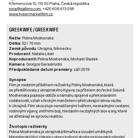
Křemencova 10, 110 00 Praha, Česká republika
nina@dafilms.com
, +420 606 613 058
www.hypermarketfilm.cz
GREEK WIFE / GREEK WIFE
Režie
: Polina Moshenska
Délka
: 52 / 70 min
Země původu
: Ukrajina, Německo
Producent
: Natalia Libet
Koproducenti:
Polina Moshenska, Michael Sladek
Kamera
: Giorgos Gerasimidis
Předpokládané datum premiéry
: září 2019
Synopse
Film je osobním příběhem režisérky Poliny Moshenské, která
se přestěhovala z ukrajinského Kyjeva za přítelem do řecké Soluně.
Moshenska popisuje obtíže a námahu spojené s překonáváním
vzdálenosti, vztah s řeckým manželem i přetrvávající silnou vazbu
k Ukrajině. Film okouzluje nenalíčenými tvářemi, nesnadnými cestami,
rodinnými výjevy, vnitřními boji, hledáním nezbytných slov a sny, které
se střetávají se syrovou realitou.
Životopis režisérky
Polina Moshenska je ukrajinská filmařka a vizuální umělkyně.
Magisterský titul získala v oboru kulturní studia na Kyjevské národní