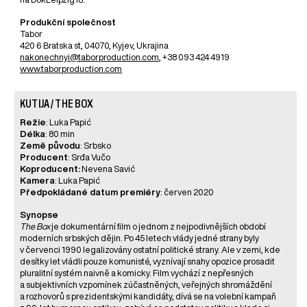
Produkční společnost
Tabor
420 6 Bratska st, 04070, Kyjev, Ukrajina
nakonechnyi@taborproduction.com
, +38 093 424 4919
www.taborproduction.com
KUTIJA / THE BOX
Režie
: Luka Papić
Délka
: 80 min
Země původu
: Srbsko
Producent
: Srđa Vučo
Koproducent:
Nevena Savić
Kamera
: Luka Papić
Předpokládané datum premiéry
: červen 2020
Synopse
The Box
je dokumentární film o jednom z nejpodivnějších období
moderních srbských dějin. Po 45 letech vlády jedné strany byly
v červenci 1990 legalizovány ostatní politické strany. Ale v zemi, kde
desítky let vládli pouze komunisté, vyznívají snahy opozice prosadit
pluralitní systém naivně a komicky. Film vychází z nepřesných
a subjektivních vzpomínek zúčastněných, veřejných shromáždění
a rozhovorů s prezidentskými kandidáty, dívá se na volební kampaň