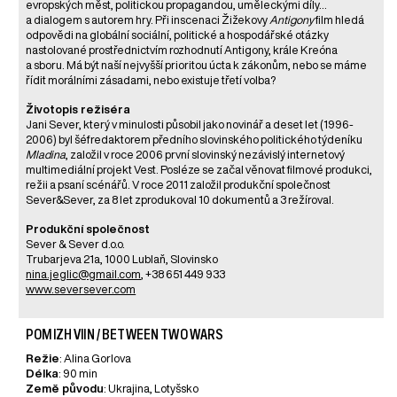
evropských měst, politickou propagandou, uměleckými díly…
a dialogem s autorem hry. Při inscenaci Žižekovy
Antigony
film hledá
odpovědi na globální sociální, politické a hospodářské otázky
nastolované prostřednictvím rozhodnutí Antigony, krále Kreóna
a sboru. Má být naší nejvyšší prioritou úcta k zákonům, nebo se máme
řídit morálními zásadami, nebo existuje třetí volba?
Životopis režiséra
Jani Sever, který v minulosti působil jako novinář a deset let (1996-
2006) byl šéfredaktorem předního slovinského politického týdeníku
Mladina
, založil v roce 2006 první slovinský nezávislý internetový
multimediální projekt Vest. Posléze se začal věnovat filmové produkci,
režii a psaní scénářů. V roce 2011 založil produkční společnost
Sever&Sever, za 8 let zprodukoval 10 dokumentů a 3 režíroval.
Produkční společnost
Sever & Sever d.o.o.
Trubarjeva 21a, 1000 Lublaň, Slovinsko
nina.jeglic@gmail.com
, +38 651 449 933
www.seversever.com
POMIZH VIIN / BETWEEN TWO WARS
Režie
: Alina Gorlova
Délka
: 90 min
Země původu
: Ukrajina, Lotyšsko