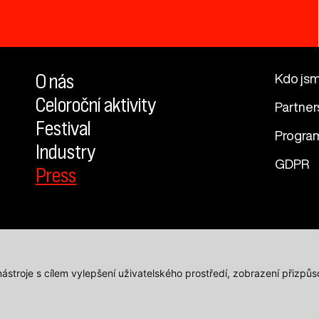
O nás
Kdo js
Celoroční aktivity
Partner
Festival
Progra
Industry
GDPR
Press
 nástroje s cílem vylepšení uživatelského prostředí, zobrazení přiz