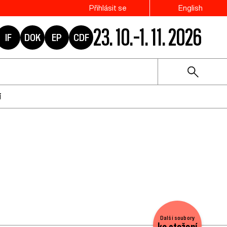
Přihlásit se
English
23. 10.–1. 11. 2026
IF
DOK
EP
CDF
í
Další soubory