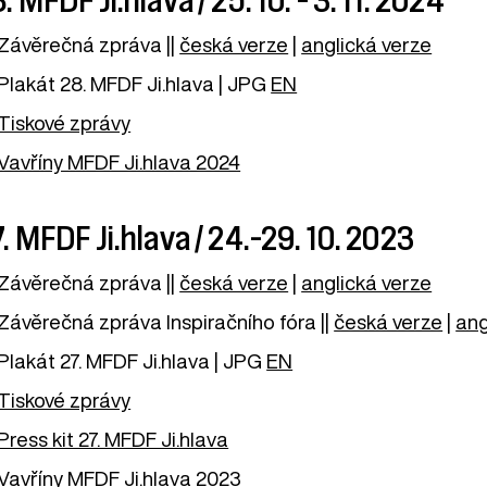
Závěrečná zpráva ||
česká verze
|
anglická verze
Plakát 28. MFDF Ji.hlava | JPG
EN
Tiskové zprávy
Vavříny MFDF Ji.hlava 2024
. MFDF Ji.hlava / 24.–29. 10. 2023
Závěrečná zpráva ||
česká verze
|
anglická verze
Závěrečná zpráva Inspiračního fóra ||
česká verze
|
ang
Plakát 27. MFDF Ji.hlava | JPG
EN
Tiskové zprávy
Press kit 27. MFDF Ji.hlava
Vavříny MFDF Ji.hlava 2023