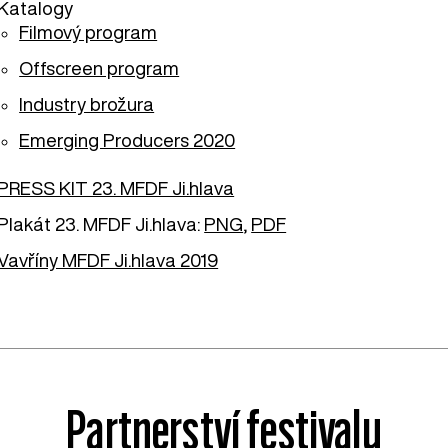
Katalogy
Filmový program
Offscreen program
Industry brožura
Emerging Producers 2020
PRESS KIT 23. MFDF Ji.hlava
Plakát 23. MFDF Ji.hlava:
PNG
,
PDF
Vavříny MFDF Ji.hlava 2019
Partnerství festivalu