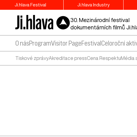
Ji.hlava Festival
Ji.hlava Industry
30. Mezinárodní festival
dokumentárních filmů Ji.h
O nás
Program
Visitor Page
Festival
Celoroční akti
Tiskové zprávy
Akreditace press
Cena Respektu
Média 