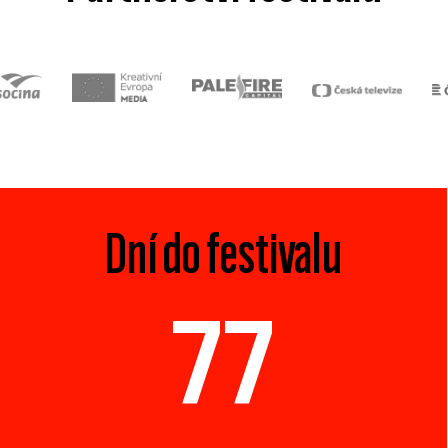
Dní do festivalu
77