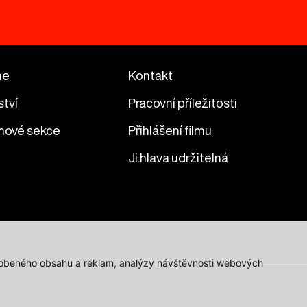
me
Kontakt
ství
Pracovní příležitosti
mové sekce
Přihlášení filmu
Ji.hlava udržitelná
působeného obsahu a reklam, analýzy návštěvnosti webových