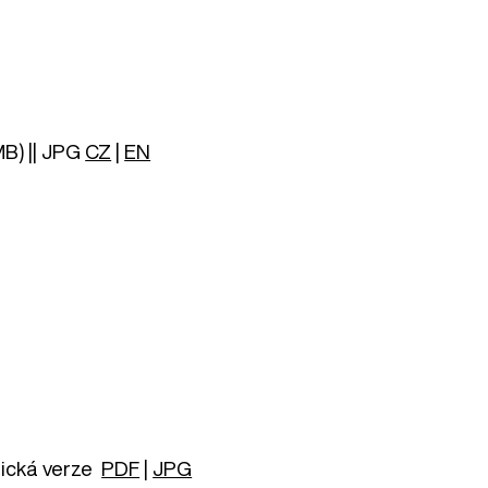
MB) || JPG
CZ
|
EN
lická verze
PDF
|
JPG