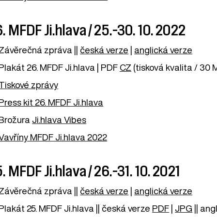
. MFDF Ji.hlava / 25.–30. 10. 2022
Závěrečná zpráva ||
česká verze
|
anglická verze
Plakát 26. MFDF Ji.hlava | PDF
CZ
(tisková kvalita / 30 
Tiskové zprávy
Press kit 26. MFDF Ji.hlava
Brožura
Ji.hlava Vibes
Vavříny MFDF Ji.hlava 2022
. MFDF Ji.hlava / 26.–31. 10. 2021
Závěrečná zpráva ||
česká verze
|
anglická verze
Plakát 25. MFDF Ji.hlava || česká verze
PDF
|
JPG
|| ang