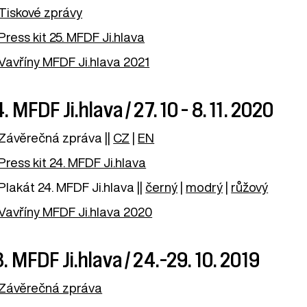
Tiskové zprávy
Press kit 25. MFDF Ji.hlava
Vavříny MFDF Ji.hlava 2021
. MFDF Ji.hlava / 27. 10 – 8. 11. 2020
Závěrečná zpráva ||
CZ
|
EN
Press kit 24. MFDF Ji.hlava
Plakát 24. MFDF Ji.hlava ||
černý
|
modrý
|
růžový
Vavříny MFDF Ji.hlava 2020
. MFDF Ji.hlava / 24.–29. 10. 2019
Závěrečná zpráva