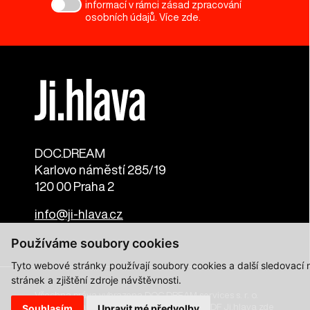
informací v rámci zásad zpracování
osobních údajů. Více
zde
.
DOC.DREAM​
Karlovo náměstí 285/19
120 00 Praha 2
info@ji-hlava.cz
Používáme soubory cookies
Tyto webové stránky používají soubory cookies a další sledovací
stránek a zjištění zdroje návštěvnosti.
Všechna práva vyhrazena DOC.DREAM services s. r. o.
Zásady zpracování osobních údajů pro MFDF Ji.hlava
zde
Souhlasím
Upravit mé předvolby