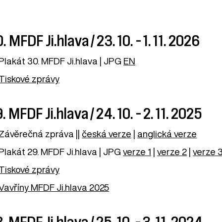
. MFDF Ji.hlava / 23. 10. – 1. 11. 2026
Plakát 30. MFDF Ji.hlava | JPG
EN
Tiskové zprávy
. MFDF Ji.hlava / 24. 10. – 2. 11. 2025
Závěrečná zpráva ||
česká verze
|
anglická verze
Plakát 29. MFDF Ji.hlava | JPG
verze 1
|
verze 2
|
verze 
Tiskové zprávy
Vavříny MFDF Ji.hlava 2025
. MFDF Ji.hlava / 25. 10. – 3. 11. 2024