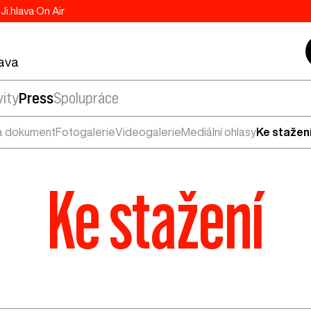
Ji.hlava On Air
lava
vity
Press
Spolupráce
a dokument
Fotogalerie
Videogalerie
Mediální ohlasy
Ke stažen
Ke stažení