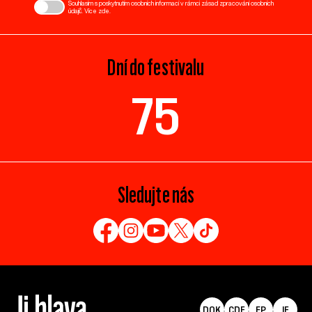
Souhlasím s poskytnutím osobních informací v rámci zásad zpracování osobních
údajů. Více
zde
.
Dní do festivalu
75
Sledujte nás
DOK
CDF
EP
IF