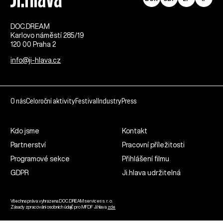
DOC.DREAM​
Karlovo náměstí 285/19
120 00 Praha 2
info@ji-hlava.cz
O nás
Celoroční aktivity
Festival
Industry
Press
Kdo jsme
Kontakt
Partnerství
Pracovní příležitosti
Programové sekce
Přihlášení filmu
GDPR
Ji.hlava udržitelná
Všechna práva vyhrazena DOC.DREAM services s. r. o.
Zásady zpracování osobních údajů pro MFDF Ji.hlava
zde