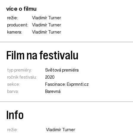
více o filmu
režie:
Vladimír Turner
producent:
Vladimír Turner
kamera:
Vladimír Turner
Film na festivalu
typ premiéry:
Světová premiéra
ročník festivalu:
2020
sekce:
Fascinace: Exprmntl.cz
barva:
Barevná
Info
režie:
Vladimír Turner