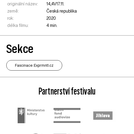
originální název:
14,4V17.11.
země:
Česká republika
rok:
2020
délka filmu:
4 min.
Sekce
Fascinace: Exprmntl.cz
Partnerství festivalu