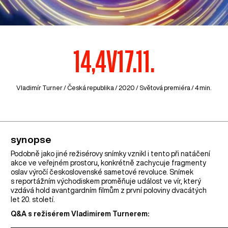
14,4V17.11.
Vladimír Turner /
Česká republika
/ 2020 / Světová premiéra / 4 min.
synopse
Podobně jako jiné režisérovy snímky vznikl i tento při natáčení
akce ve veřejném prostoru, konkrétně zachycuje fragmenty
oslav výročí československé sametové revoluce. Snímek
s reportážním východiskem proměňuje událost ve vír, který
vzdává hold avantgardním filmům z první poloviny dvacátých
let 20. století.
Q&A s režisérem Vladimírem Turnerem: