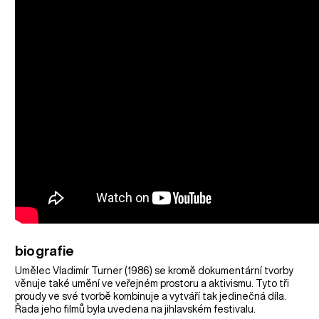
biografie
Umělec Vladimír Turner (1986) se kromě dokumentární tvorby
věnuje také umění ve veřejném prostoru a aktivismu. Tyto tři
proudy ve své tvorbě kombinuje a vytváří tak jedinečná díla.
Řada jeho filmů byla uvedena na jihlavském festivalu.